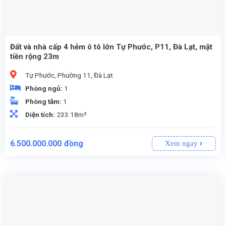
Đất và nhà cấp 4 hẻm ô tô lớn Tự Phước, P11, Đà Lạt, mặt
tiền rộng 23m
Tự Phước, Phường 11, Đà Lạt
Phòng ngủ:
1
Phòng tắm:
1
Diện tích:
233.18m²
6.500.000.000
đồng
Xem ngay
233.18m² (100% thổ cư), mặt tiền rộng 23m. 👉
Khác, linh hoạt cho nhiều mục đích sử dụng. 👉
Sổ riêng, giao dịch an toàn và minh bạch. 👉