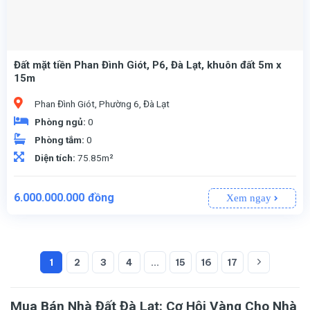
Đất mặt tiền Phan Đình Giót, P6, Đà Lạt, khuôn đất 5m x
15m
Phan Đình Giót, Phường 6, Đà Lạt
Phòng ngủ:
0
Phòng tắm:
0
Diện tích:
75.85m²
6.000.000.000
đồng
Xem ngay
1
2
3
4
…
15
16
17
75.85m² (100% thổ cư), khuôn đất 5m x 15m. 👉
Liên kế sân vườn, phù hợp xây dựng nhà phố hoặc biệt thự mini. 👉
Sổ riêng, minh bạch, giao dịch nhanh chóng. 👉
Đông Nam – thoáng mát, đón nắng và gió tự nhiên.
Mua Bán Nhà Đất Đà Lạt: Cơ Hội Vàng Cho Nhà