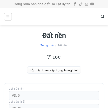
Skip
Trang mua bán nhà đất Đà Lạt uy tín
to
content
Đất nền
Trang chủ
/
Đất nền
LỌC
GIÁ TỪ (TỶ)
GIÁ ĐẾN (TỶ)