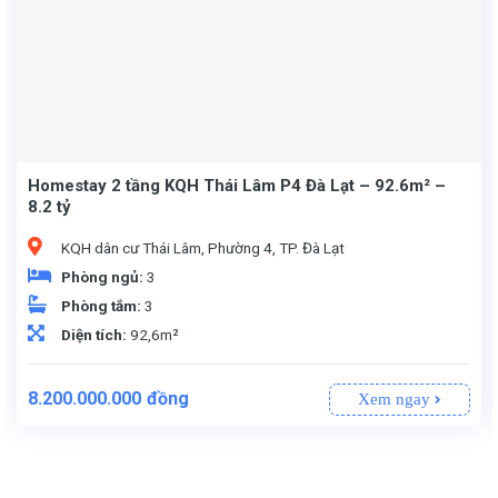
Homestay 2 tầng KQH Thái Lâm P4 Đà Lạt – 92.6m² –
8.2 tỷ
KQH dân cư Thái Lâm, Phường 4, TP. Đà Lạt
Phòng ngủ:
3
Phòng tắm:
3
Diện tích:
92,6m²
Giá
Giá
8.200.000.000
đồng
Xem ngay
gốc
hiện
là:
tại
8.500.000.000đồng.
là:
8.200.000.000đồng.