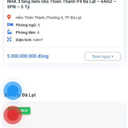
NHÀ 3 tầng hẻm nhỏ Thiên Thành P4 Đà Lạt – 64m2 –
5PN – 5 Tỷ
Hẻm Thiên Thành, Phường 4, TP. Đà Lạt
Phòng ngủ:
5
Phòng tắm:
4
Diện tích:
64m²
Giá
Giá
5.000.000.000
đồng
Xem ngay
gốc
hiện
là:
tại
5.400.000.000đồng.
là:
5.000.000.000đồng.
Biệt thự Đà Lạt
ĐANG BÁN