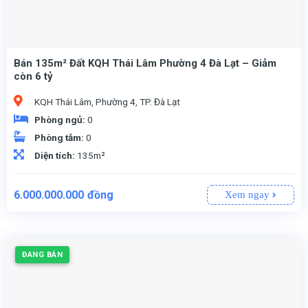
Bán 135m² Đất KQH Thái Lâm Phường 4 Đà Lạt – Giảm
còn 6 tỷ
KQH Thái Lâm, Phường 4, TP. Đà Lạt
Phòng ngủ:
0
Phòng tắm:
0
Diện tích:
135m²
Giá
Giá
6.000.000.000
đồng
Xem ngay
gốc
hiện
là:
tại
6.200.000.000đồng.
là:
6.000.000.000đồng.
ĐANG BÁN
– đây là lợi thế cực lớn, giúp chủ mới thoải mái lên ý tưởng xây dựng biệt thự, nhà phố hoặc homestay kinh doanh ngay.
Sổ hồng riêng chính chủ, pháp lý minh bạch, sẵn sàng công chứng sang tên.