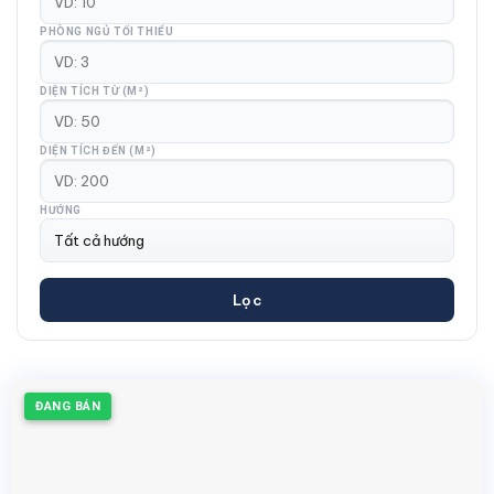
PHÒNG NGỦ TỐI THIỂU
DIỆN TÍCH TỪ (M²)
DIỆN TÍCH ĐẾN (M²)
HƯỚNG
Lọc
ĐANG BÁN