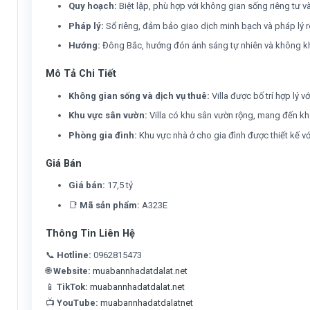
Quy hoạch:
Biệt lập, phù hợp với không gian sống riêng tư 
Pháp lý:
Sổ riêng, đảm bảo giao dịch minh bạch và pháp lý r
Hướng:
Đông Bắc, hướng đón ánh sáng tự nhiên và không k
Mô Tả Chi Tiết
Không gian sống và dịch vụ thuê:
Villa được bố trí hợp lý v
Khu vực sân vườn:
Villa có khu sân vườn rộng, mang đến kh
Phòng gia đình:
Khu vực nhà ở cho gia đình được thiết kế v
Giá Bán
Giá bán:
17,5 tỷ
📑
Mã sản phẩm:
A323E
Thông Tin Liên Hệ
📞
Hotline:
0962815473
🌐
Website:
muabannhadatdalat.net
📱
TikTok:
muabannhadatdalat.net
📺
YouTube:
muabannhadatdalatnet