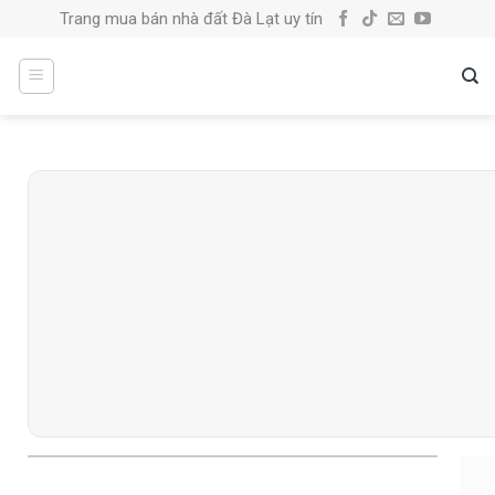
Skip
Trang mua bán nhà đất Đà Lạt uy tín
to
content