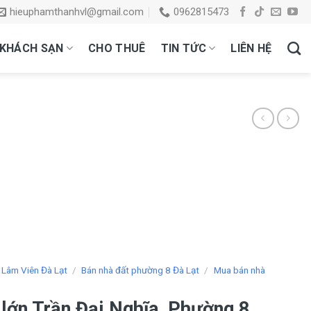
hieuphamthanhvl@gmail.com
0962815473
KHÁCH SẠN
CHO THUÊ
TIN TỨC
LIÊN HỆ
 Lâm Viên Đà Lạt
/
Bán nhà đất phường 8 Đà Lạt
/
Mua bán nhà
 lớn Trần Đại Nghĩa, Phường 8,