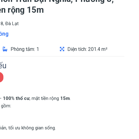
iền rộng 15m
8, Đà Lạt
ồng
Phòng tắm: 1
Diện tích: 201.4 m²
ếu
 –
100% thổ cư
, mặt tiền rộng
15m
.
, gồm:
iản, tối ưu không gian sống.