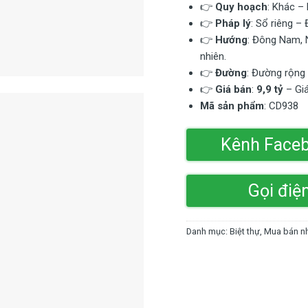
👉
Quy hoạch
: Khác –
👉
Pháp lý
: Sổ riêng –
👉
Hướng
: Đông Nam, 
nhiên.
👉
Đường
: Đường rộng 
👉
Giá bán
:
9,9 tỷ
– Giá
Mã sản phẩm
: CD938
Kênh Face
Gọi điệ
Danh mục:
Biệt thự
,
Mua bán nh