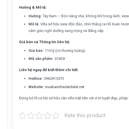
Hướng & Mô tả:
Hướng:
Tây Nam – Đón nắng nhẹ, không khí trong lành, view 
Mô tả:
Villa sở hữu view độc đáo, nhìn thẳng ra Hồ Xuân Hươn
cảm giác nghỉ dưỡng sang trọng và đẳng cấp.
Giá bán và Thông tin liên hệ:
Giá bán:
110 tỷ (có thương lượng).
Mã sản phẩm:
3C6E8
Liên hệ ngay để biết thêm chi tiết:
Hotline:
0962815473
Website:
muabannhadatdalat.net
Đừng bỏ lỡ cơ hội sở hữu căn villa mặt tiền với vị trí tuyệt đẹp, ph
Rate this product