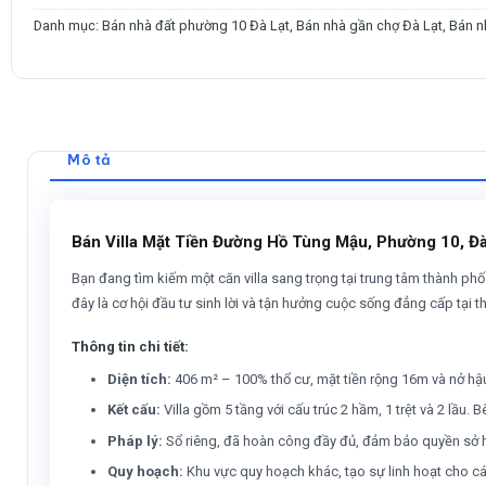
Danh mục:
Bán nhà đất phường 10 Đà Lạt
,
Bán nhà gần chợ Đà Lạt
,
Bán n
Mô tả
Bán Villa Mặt Tiền Đường Hồ Tùng Mậu, Phường 10, Đà
Bạn đang tìm kiếm một căn villa sang trọng tại trung tâm thành phố Đ
đây là cơ hội đầu tư sinh lời và tận hưởng cuộc sống đẳng cấp tại 
Thông tin chi tiết:
Diện tích:
406 m² – 100% thổ cư, mặt tiền rộng 16m và nở hậu
Kết cấu:
Villa gồm 5 tầng với cấu trúc 2 hầm, 1 trệt và 2 lầu. 
Pháp lý:
Sổ riêng, đã hoàn công đầy đủ, đảm bảo quyền sở 
Quy hoạch:
Khu vực quy hoạch khác, tạo sự linh hoạt cho c