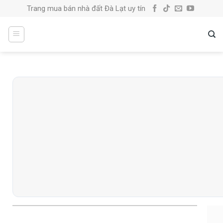
Skip
Trang mua bán nhà đất Đà Lạt uy tín
to
content