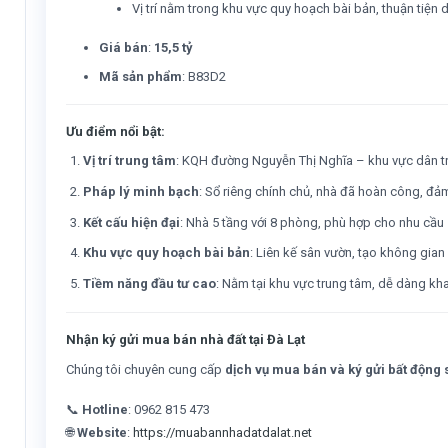
Vị trí nằm trong khu vực quy hoạch bài bản, thuận tiện 
Giá bán
:
15,5 tỷ
Mã sản phẩm
: B83D2
Ưu điểm nổi bật:
Vị trí trung tâm
: KQH đường Nguyễn Thị Nghĩa – khu vực dân trí
Pháp lý minh bạch
: Sổ riêng chính chủ, nhà đã hoàn công, đả
Kết cấu hiện đại
: Nhà 5 tầng với 8 phòng, phù hợp cho nhu cầu
Khu vực quy hoạch bài bản
: Liên kế sân vườn, tạo không gian
Tiềm năng đầu tư cao
: Nằm tại khu vực trung tâm, dễ dàng khai
Nhận ký gửi mua bán nhà đất tại Đà Lạt
Chúng tôi chuyên cung cấp
dịch vụ mua bán và ký gửi bất động s
📞
Hotline
: 0962 815 473
🌐
Website
:
https://muabannhadatdalat.net