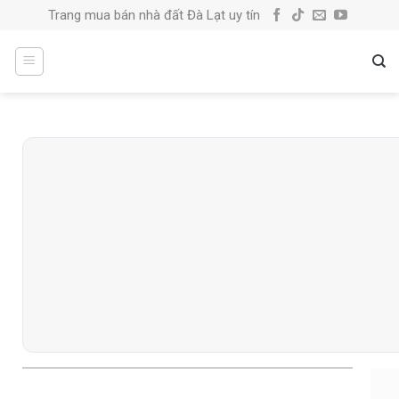
Skip
Trang mua bán nhà đất Đà Lạt uy tín
to
content