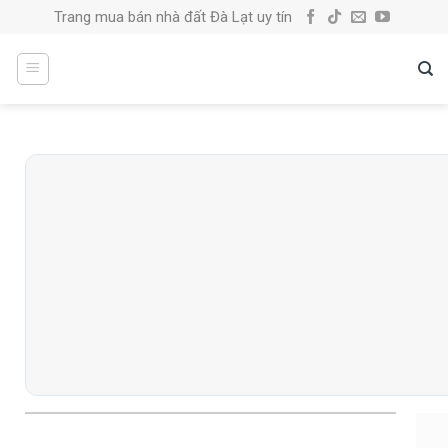
Skip
Trang mua bán nhà đất Đà Lạt uy tín
to
content