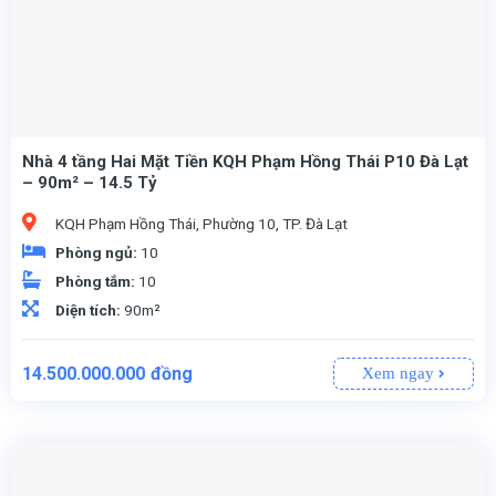
Nhà 4 tầng Hai Mặt Tiền KQH Phạm Hồng Thái P10 Đà Lạt
– 90m² – 14.5 Tỷ
KQH Phạm Hồng Thái, Phường 10, TP. Đà Lạt
Phòng ngủ:
10
Phòng tắm:
10
Diện tích:
90m²
14.500.000.000
đồng
Xem ngay
Hai mặt tiền KQH Phạm Hồng Thái, Phường 10, TP. Đà Lạt – khu vực kinh doanh sầm uất, giao thông thuận tiện.
(Khuôn đất vuông vắn, lợi thế 2 mặt tiền thông thoáng).
riêng biệt.
Sổ hồng riêng, pháp lý đầy đủ, sẵn sàng công chứng sang tên.