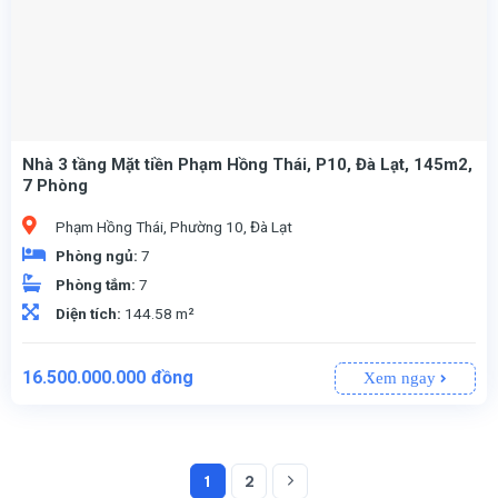
Nhà 3 tầng Mặt tiền Phạm Hồng Thái, P10, Đà Lạt, 145m2,
7 Phòng
Phạm Hồng Thái, Phường 10, Đà Lạt
Phòng ngủ:
7
Phòng tắm:
7
Diện tích:
144.58 m²
Giá
Giá
16.500.000.000
đồng
Xem ngay
gốc
hiện
là:
tại
19.000.000.000đồng.
là:
16.500.000.000đồng.
1
2