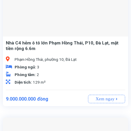
Nhà C4 hẻm ô tô lớn Phạm Hồng Thái, P10, Đà Lạt, mặt
tiền rộng 6.6m
Phạm Hồng Thái, phường 10, Đà Lạt
Phòng ngủ:
3
Phòng tắm:
2
Diện tích:
129 m²
9.000.000.000
đồng
Xem ngay
: Liên kế sân vườn – Không gian xanh, yên tĩnh, hài hòa với thiên nhiên.
: Đông Bắc – Đón nắng sớm, gió mát tự nhiên, tạo không gian thoáng đãng.
– Mức giá hợp lý cho một căn nhà tại vị trí thuận tiện ở Đà Lạt.