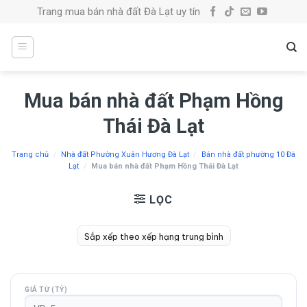
Skip
Trang mua bán nhà đất Đà Lạt uy tín
to
content
Mua bán nhà đất Phạm Hồng
Thái Đà Lạt
Trang chủ
/
Nhà đất Phường Xuân Hương Đà Lạt
/
Bán nhà đất phường 10 Đà
Lạt
/
Mua bán nhà đất Phạm Hồng Thái Đà Lạt
LỌC
GIÁ TỪ (TỶ)