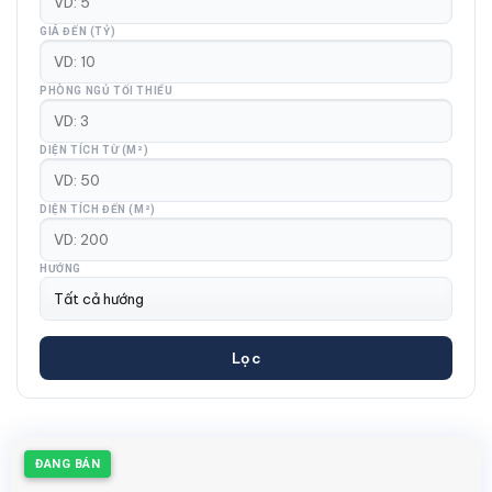
GIÁ ĐẾN (TỶ)
PHÒNG NGỦ TỐI THIỂU
DIỆN TÍCH TỪ (M²)
DIỆN TÍCH ĐẾN (M²)
HƯỚNG
Lọc
ĐANG BÁN