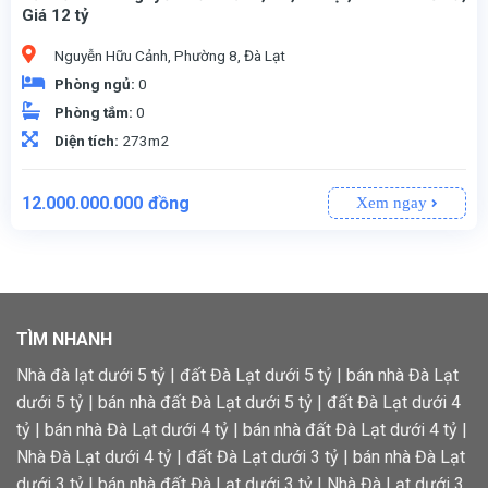
Giá 12 tỷ
Nguyễn Hữu Cảnh, Phường 8, Đà Lạt
Phòng ngủ:
0
Phòng tắm:
0
Diện tích:
273m2
12.000.000.000
đồng
Xem ngay
Diện tích : 272.89 m2, 100% thổ cư
Pháp lí : sổ riêng xây dựng
TÌM NHANH
Nhà đà lạt dưới 5 tỷ
|
đất Đà Lạt dưới 5 tỷ
|
bán nhà Đà Lạt
dưới 5 tỷ
|
bán nhà đất Đà Lạt dưới 5 tỷ
|
đất Đà Lạt dưới 4
tỷ
|
bán nhà Đà Lạt dưới 4 tỷ
|
bán nhà đất Đà Lạt dưới 4 tỷ
|
Nhà Đà Lạt dưới 4 tỷ
|
đất Đà Lạt dưới 3 tỷ
|
bán nhà Đà Lạt
dưới 3 tỷ
|
bán nhà đất Đà Lạt dưới 3 tỷ
|
Nhà Đà Lạt dưới 3