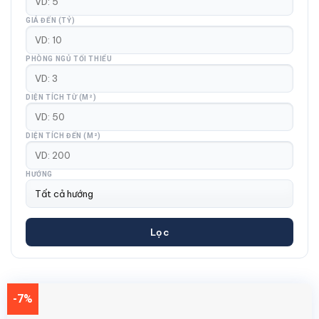
GIÁ ĐẾN (TỶ)
PHÒNG NGỦ TỐI THIỂU
DIỆN TÍCH TỪ (M²)
DIỆN TÍCH ĐẾN (M²)
HƯỚNG
Lọc
-7%