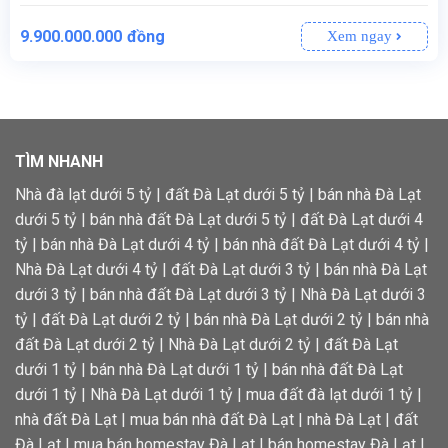
9.900.000.000
đồng
Xem ngay
648 m², trong đó 250 m² đất thổ cư, phù hợp cho xây dựng ngay.
Rộng 13m, tạo không gian thoáng đãng, thuận tiện cho việc bố trí không gian.
Đất thuộc khu vực quy hoạch biệt lập, lý tưởng cho các công trình kiến trúc cao cấp và tạo không gian riêng tư.
Sổ riêng, đảm bảo tính minh bạch và an toàn pháp lý trong giao dịch.
TÌM NHANH
Nhà đà lạt dưới 5 tỷ
|
đất Đà Lạt dưới 5 tỷ
|
bán nhà Đà Lạt
dưới 5 tỷ
|
bán nhà đất Đà Lạt dưới 5 tỷ
|
đất Đà Lạt dưới 4
tỷ
|
bán nhà Đà Lạt dưới 4 tỷ
|
bán nhà đất Đà Lạt dưới 4 tỷ
|
Nhà Đà Lạt dưới 4 tỷ
|
đất Đà Lạt dưới 3 tỷ
|
bán nhà Đà Lạt
dưới 3 tỷ
|
bán nhà đất Đà Lạt dưới 3 tỷ
|
Nhà Đà Lạt dưới 3
tỷ
|
đất Đà Lạt dưới 2 tỷ
|
bán nhà Đà Lạt dưới 2 tỷ
|
bán nhà
đất Đà Lạt dưới 2 tỷ
|
Nhà Đà Lạt dưới 2 tỷ
|
đất Đà Lạt
dưới 1 tỷ
|
bán nhà Đà Lạt dưới 1 tỷ
|
bán nhà đất Đà Lạt
dưới 1 tỷ
|
Nhà Đà Lạt dưới 1 tỷ
|
mua đất đà lạt dưới 1 tỷ
|
nhà đất Đà Lạt
|
mua bán nhà đất Đà Lạt
|
nhà Đà Lạt
|
đất
Đà Lạt
|
mua bán homestay Đà Lạt
|
bán homestay Đà Lạt
|