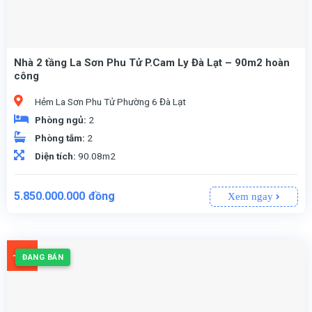
Nhà 2 tầng La Sơn Phu Tử P.Cam Ly Đà Lạt – 90m2 hoàn
công
Hẻm La Sơn Phu Tử Phường 6 Đà Lạt
Phòng ngủ:
2
Phòng tắm:
2
Diện tích:
90.08m2
5.850.000.000
đồng
Xem ngay
-4%
ĐANG BÁN
, pháp lý đầy đủ.
– tạo không gian sống rộng rãi, thoáng mát.
Sổ hồng riêng chính chủ, sang tên công chứng nhanh chóng.