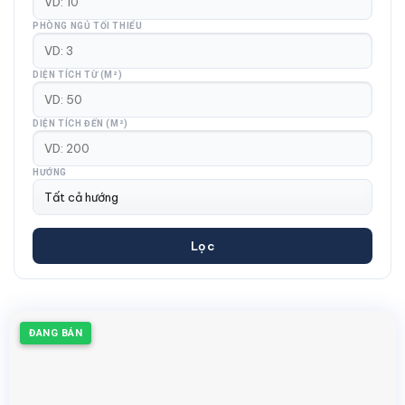
PHÒNG NGỦ TỐI THIỂU
DIỆN TÍCH TỪ (M²)
DIỆN TÍCH ĐẾN (M²)
HƯỚNG
Lọc
ĐANG BÁN