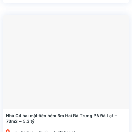
Đường Ngô Quyền, Phường 6, TP. Đà Lạt (Khu vực trung tâm, yên tĩnh, dân trí cao).
Nhà cấp 4 tiện nghi, bao gồm 2 phòng ngủ, 1 phòng khách, 1 WC.
Nhà C4 hai mặt tiền hẻm 3m Hai Bà Trưng P6 Đà Lạt –
73m2 – 5.3 tỷ