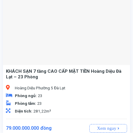
KHÁCH SẠN 7 tầng CAO CẤP MẶT TIỀN Hoàng Diệu Đà
Lạt – 23 Phòng
Hoàng Diệu Phường 5 Đà Lạt
Phòng ngủ:
23
Phòng tắm:
23
Diện tích:
281,22m²
Giá
Giá
79.000.000.000
đồng
Xem ngay
gốc
hiện