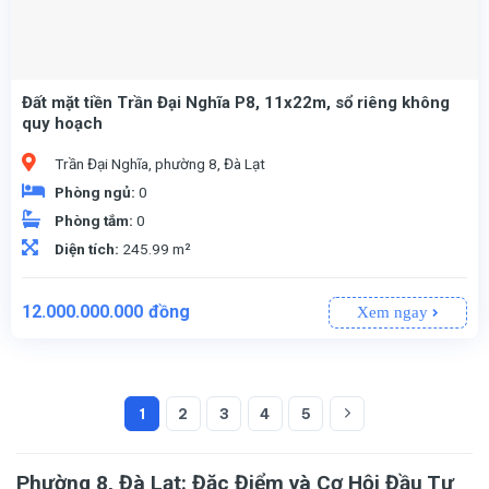
Đất mặt tiền Trần Đại Nghĩa P8, 11x22m, sổ riêng không
quy hoạch
Trần Đại Nghĩa, phường 8, Đà Lạt
Phòng ngủ:
0
Phòng tắm:
0
Diện tích:
245.99 m²
12.000.000.000
đồng
Xem ngay
1
2
3
4
5
: Biệt lập – Đảm bảo không gian riêng tư và thoáng đãng.
: Tây Nam – Hướng phong thủy tốt, đón nắng và gió tự nhiên.
, phù hợp để xây dựng hoặc đầu tư kinh doanh.
Phường 8, Đà Lạt: Đặc Điểm và Cơ Hội Đầu Tư