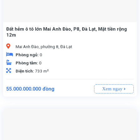
Đất hẻm ô tô lớn Mai Anh Đào, P8, Đà Lạt, Mặt tiền rộng
12m
Mai Anh Đào, phường 8, Đà Lạt
Phòng ngủ:
0
Phòng tắm:
0
Diện tích:
733 m²
55.000.000.000
đồng
Xem ngay
: Biệt lập – Đảm bảo không gian riêng tư, yên tĩnh, phù hợp để nghỉ dưỡng hoặc kinh doanh.
: Bắc, Tây Nam – Không gian sống thoáng đãng, hài hòa với thiên nhiên.
– Giá trị tương xứng với tiềm năng đầu tư và vị trí đắc địa.
, phù hợp cho các dự án xây dựng cao cấp.