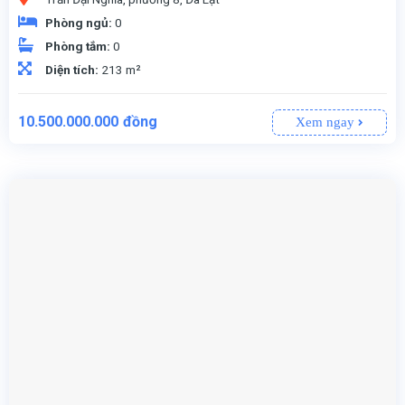
Phòng ngủ:
0
Phòng tắm:
0
Diện tích:
213 m²
10.500.000.000
đồng
Xem ngay
: Đông Bắc, Đông Nam – Không gian sống thoáng đãng, đón ánh sáng tự nhiên.
, lý tưởng để xây dựng hoặc đầu tư kinh doanh.