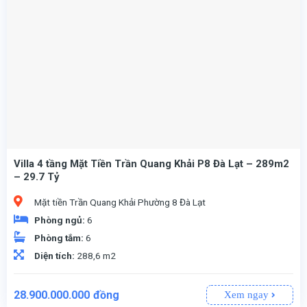
Villa 4 tầng Mặt Tiền Trần Quang Khải P8 Đà Lạt – 289m2
– 29.7 Tỷ
Mặt tiền Trần Quang Khải Phường 8 Đà Lạt
Phòng ngủ:
6
Phòng tắm:
6
Diện tích:
288,6 m2
Giá
Giá
28.900.000.000
đồng
Xem ngay
gốc
hiện