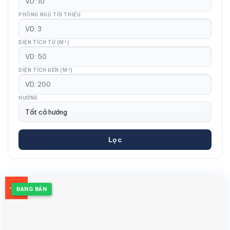
PHÒNG NGỦ TỐI THIỂU
DIỆN TÍCH TỪ (M²)
DIỆN TÍCH ĐẾN (M²)
HƯỚNG
Lọc
-3%
ĐANG BÁN