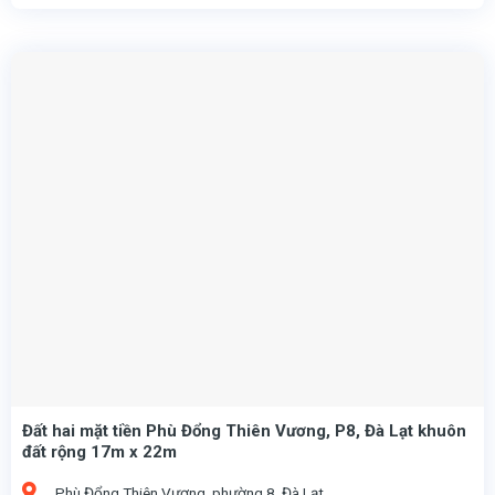
), mặt tiền rộng
: Biệt lập – Thích hợp để xây dựng biệt thự hoặc không gian nghỉ dưỡng.
: Tây Nam – Không gian thoáng mát, đón ánh sáng tự nhiên.
Đất hai mặt tiền Phù Đổng Thiên Vương, P8, Đà Lạt khuôn
đất rộng 17m x 22m
Phù Đổng Thiên Vương, phường 8, Đà Lạt