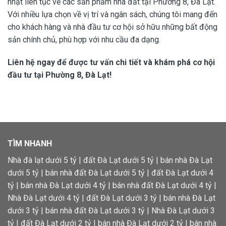
nhật liên tục về các sản phẩm nhà đất tại Phường 8, Đà Lạt.
Với nhiều lựa chọn về vị trí và ngân sách, chúng tôi mang đến
cho khách hàng và nhà đầu tư cơ hội sở hữu những bất động
sản chính chủ, phù hợp với nhu cầu đa dạng.
Liên hệ ngay để được tư vấn chi tiết và khám phá cơ hội
đầu tư tại Phường 8, Đà Lạt!
TÌM NHANH
Nhà đà lạt dưới 5 tỷ
|
đất Đà Lạt dưới 5 tỷ
|
bán nhà Đà Lạt
dưới 5 tỷ
|
bán nhà đất Đà Lạt dưới 5 tỷ
|
đất Đà Lạt dưới 4
tỷ
|
bán nhà Đà Lạt dưới 4 tỷ
|
bán nhà đất Đà Lạt dưới 4 tỷ
|
Nhà Đà Lạt dưới 4 tỷ
|
đất Đà Lạt dưới 3 tỷ
|
bán nhà Đà Lạt
dưới 3 tỷ
|
bán nhà đất Đà Lạt dưới 3 tỷ
|
Nhà Đà Lạt dưới 3
tỷ
|
đất Đà Lạt dưới 2 tỷ
|
bán nhà Đà Lạt dưới 2 tỷ
|
bán nhà