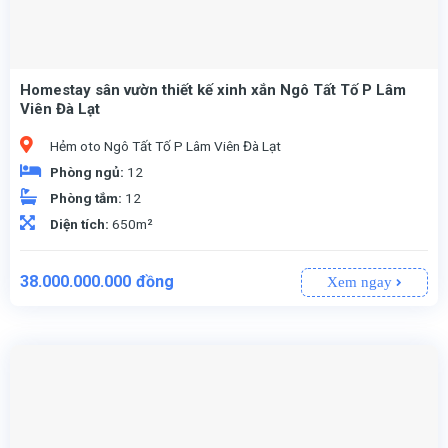
Homestay sân vườn thiết kế xinh xắn Ngô Tất Tố P Lâm
Viên Đà Lạt
Hẻm oto Ngô Tất Tố P Lâm Viên Đà Lạt
Phòng ngủ:
12
Phòng tắm:
12
Diện tích:
650m²
38.000.000.000
đồng
Xem ngay
Mật độ xây dựng 60%, chiều cao tối đa 19m –
để sửa sang, nâng cấp hoặc xây mới theo ý muốn.