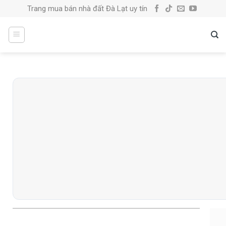
Skip
Trang mua bán nhà đất Đà Lạt uy tín
to
content