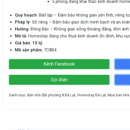
5 phòng đang khai thác kinh doanh home
Quy hoạch
: Biệt lập – Đảm bảo không gian yên tĩnh, riêng t
Pháp lý
: Sổ riêng – Đảm bảo giao dịch minh bạch và an toàn
Hướng
: Đông Bắc – Không gian sống thoáng đãng, đón ánh s
Mô tả
: Homestay đang cho thuê kinh doanh ổn định, khu vực 
Giá bán
:
15 tỷ
Mã sản phẩm
: 7C8B4
Kênh Facebook
Gọi điện
Danh mục:
Bán nhà đất phường 8 Đà Lạt
,
Homestay Đà Lạt
,
Mua bán nhà 