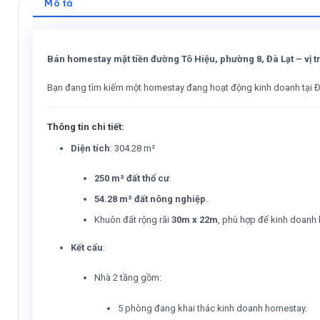
Mô tả
Bán homestay mặt tiền đường Tô Hiệu, phường 8, Đà Lạt – vị tr
Bạn đang tìm kiếm một homestay đang hoạt động kinh doanh tại Đà Lạ
Thông tin chi tiết:
Diện tích
: 304.28 m²
250 m² đất thổ cư
.
54.28 m² đất nông nghiệp
.
Khuôn đất rộng rãi
30m x 22m
, phù hợp để kinh doanh 
Kết cấu
:
Nhà 2 tầng gồm:
5 phòng đang khai thác kinh doanh homestay.