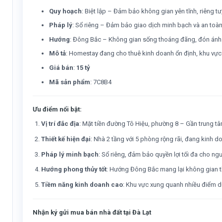
Quy hoạch
: Biệt lập – Đảm bảo không gian yên tĩnh, riêng t
Pháp lý
: Sổ riêng – Đảm bảo giao dịch minh bạch và an toàn
Hướng
: Đông Bắc – Không gian sống thoáng đãng, đón ánh s
Mô tả
: Homestay đang cho thuê kinh doanh ổn định, khu vực d
Giá bán
:
15 tỷ
Mã sản phẩm
: 7C8B4
Ưu điểm nổi bật:
Vị trí đắc địa
: Mặt tiền đường Tô Hiệu, phường 8 – Gần trung tâm
Thiết kế hiện đại
: Nhà 2 tầng với 5 phòng rộng rãi, đang kinh d
Pháp lý minh bạch
: Sổ riêng, đảm bảo quyền lợi tối đa cho n
Hướng phong thủy tốt
: Hướng Đông Bắc mang lại không gian t
Tiềm năng kinh doanh cao
: Khu vực xung quanh nhiều điểm du 
Nhận ký gửi mua bán nhà đất tại Đà Lạt