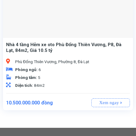
Nhà 4 tầng Hẻm xe oto Phù Đổng Thiên Vương, P8, Đà
Lạt, 84m2, Giá 10.5 tỷ
Phù Đổng Thiên Vương, Phường 8, Đà Lạt
Phòng ngủ:
6
Phòng tắm:
5
Diện tích:
84m2
10.500.000.000
đồng
Xem ngay
❣️ Bán Nhà phố Hẻm ô tô lớn Sổ riêng Phù Đổng Thiên Vương, Phường 8, Đà Lạt, đường trước nhà 4m👉 4 tầng - 6 phòng - ngang 4.5m - 84.01 m2 - 100% thổ cư, hướng Tây Nam, Tây Tứ Trạch.👉 Đường nhựa Quy hoạch Liên kế sân vườn.👉 Nhà Khu anada phù Đổng Thiên vương p8👉 4 tầng hoàn công 6pn 6wc 1 phòng thờ
10,5 tỷ - 124,99 triệu/m2