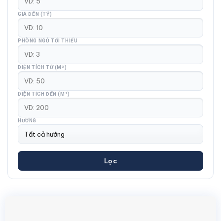
GIÁ ĐẾN (TỶ)
PHÒNG NGỦ TỐI THIỂU
DIỆN TÍCH TỪ (M²)
DIỆN TÍCH ĐẾN (M²)
HƯỚNG
Lọc