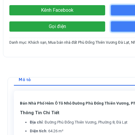
Kênh Facebook
Gọi điện
Danh mục:
Khách sạn
,
Mua bán nhà đất Phù Đổng Thiên Vương Đà Lạt
,
N
Mô tả
Bán Nhà Phố Hẻm Ô Tô Nhỏ Đường Phù Đổng Thiên Vương, Ph
Thông Tin Chi Tiết
Địa chỉ
: Đường Phù Đổng Thiên Vương, Phường 8, Đà Lạt
Diện tích
: 64.26 m²