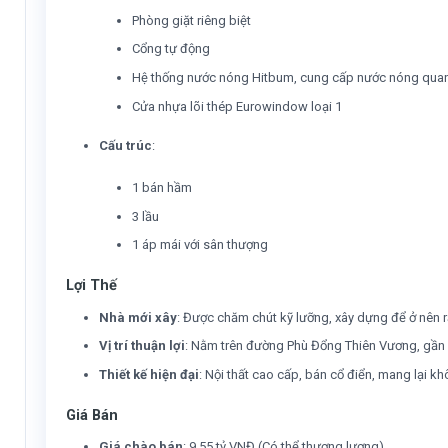
Phòng giặt riêng biệt
Cổng tự động
Hệ thống nước nóng Hitbum, cung cấp nước nóng qua
Cửa nhựa lõi thép Eurowindow loại 1
Cấu trúc
:
1 bán hầm
3 lầu
1 áp mái với sân thượng
Lợi Thế
Nhà mới xây
: Được chăm chút kỹ lưỡng, xây dựng để ở nên 
Vị trí thuận lợi
: Nằm trên đường Phù Đổng Thiên Vương, gần c
Thiết kế hiện đại
: Nội thất cao cấp, bán cổ điển, mang lại k
Giá Bán
Giá chào bán
: 9.55 tỷ VNĐ (Có thể thương lượng)