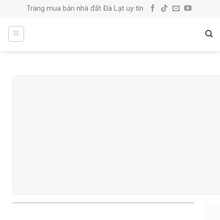
Skip
Trang mua bán nhà đất Đà Lạt uy tín
to
content