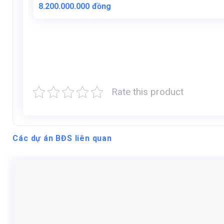
Giá
Giá
8.200.000.000
đồng
gốc
hiện
là:
tại
8.500.000.000đồng.
là:
8.200.000.000đồng.
Rate this product
Các dự án BĐS liên quan