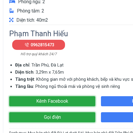
Phòng ngủ: 2
Phòng tắm: 2
Diện tích: 40m2
Phạm Thanh Hiếu
0962815473
Hỗ trợ quý khách 24/7
Địa chỉ
: Trần Phú, Đà Lạt
Diện tích
: 3,29m x 7,65m
Tầng trệt
: Không gian mở với phòng khách, bếp và khu vực 
Tầng lầu
: Phòng ngủ thoải mái và phòng vệ sinh riêng
Kênh Facebook
Gọi điện
Danh mục:
Mua bán nhà đất Đà Lạt dưới 5 tỷ
,
Mua bán nhà đất Trần Phú Đ