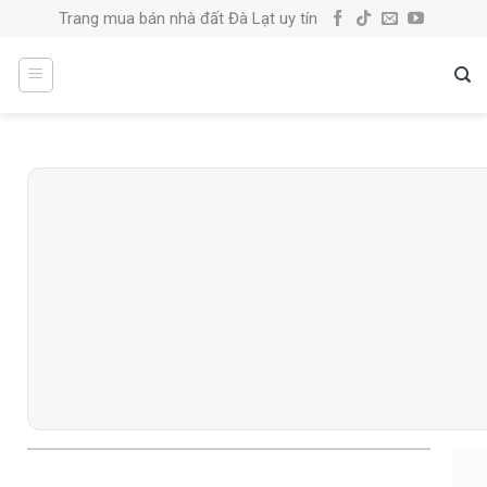
Skip
Trang mua bán nhà đất Đà Lạt uy tín
to
content