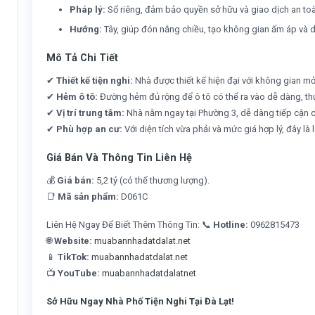
Pháp lý:
Sổ riêng, đảm bảo quyền sở hữu và giao dịch an to
Hướng:
Tây, giúp đón nắng chiều, tạo không gian ấm áp và d
Mô Tả Chi Tiết
✔
Thiết kế tiện nghi:
Nhà được thiết kế hiện đại với không gian mở
✔
Hẻm ô tô:
Đường hẻm đủ rộng để ô tô có thể ra vào dễ dàng, thu
✔
Vị trí trung tâm:
Nhà nằm ngay tại Phường 3, dễ dàng tiếp cận các
✔
Phù hợp an cư:
Với diện tích vừa phải và mức giá hợp lý, đây l
Giá Bán Và Thông Tin Liên Hệ
💰
Giá bán:
5,2 tỷ (có thể thương lượng).
📑
Mã sản phẩm:
D061C
Liên Hệ Ngay Để Biết Thêm Thông Tin: 📞
Hotline:
0962815473
🌐
Website:
muabannhadatdalat.net
📱
TikTok:
muabannhadatdalat.net
📺
YouTube:
muabannhadatdalatnet
Sở Hữu Ngay Nhà Phố Tiện Nghi Tại Đà Lạt!