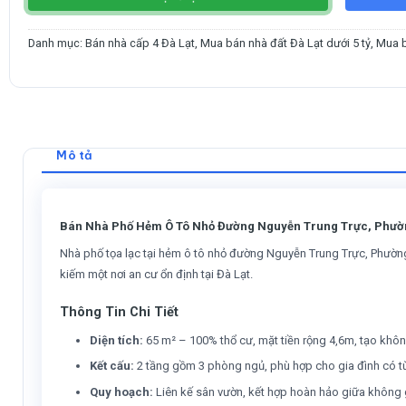
Danh mục:
Bán nhà cấp 4 Đà Lạt
,
Mua bán nhà đất Đà Lạt dưới 5 tỷ
,
Mua b
Mô tả
Bán Nhà Phố Hẻm Ô Tô Nhỏ Đường Nguyễn Trung Trực, Phường
Nhà phố tọa lạc tại hẻm ô tô nhỏ đường Nguyễn Trung Trực, Phường 3
kiếm một nơi an cư ổn định tại Đà Lạt.
Thông Tin Chi Tiết
Diện tích:
65 m² – 100% thổ cư, mặt tiền rộng 4,6m, tạo không
Kết cấu:
2 tầng gồm 3 phòng ngủ, phù hợp cho gia đình có từ
Quy hoạch:
Liên kế sân vườn, kết hợp hoàn hảo giữa không g