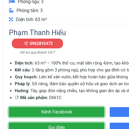
Phòng ngủ: 3
Phòng tắm: 3
Diện tích: 65 m²
Phạm Thanh Hiếu
0962815473
Hỗ trợ quý khách 24/7
Diện tích:
65 m² – 100% thổ cư, mặt tiền rộng 4,6m, tạo khôn
Kết cấu:
2 tầng gồm 3 phòng ngủ, phù hợp cho gia đình có từ
Quy hoạch:
Liên kế sân vườn, kết hợp hoàn hảo giữa không 
Pháp lý:
Sổ riêng, đảm bảo quyền sở hữu và giao dịch an to
Hướng:
Tây, giúp đón nắng chiều, tạo không gian ấm áp và d
📑
Mã sản phẩm:
D061C
Kênh Facebook
Gọi điện