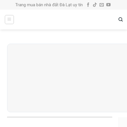
Skip
Trang mua bán nhà đất Đà Lạt uy tín
to
content