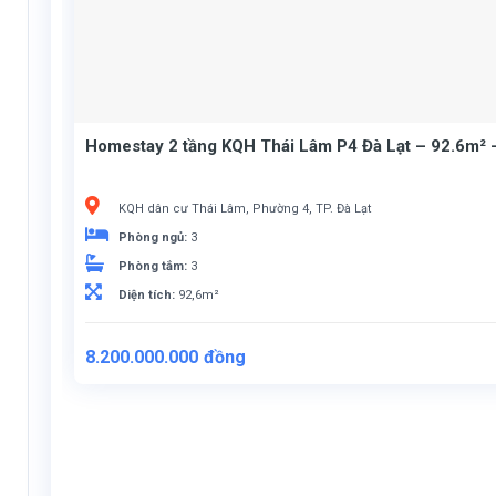
Homestay 2 tầng KQH Thái Lâm P4 Đà Lạt – 92.6m² –
KQH dân cư Thái Lâm, Phường 4, TP. Đà Lạt
Phòng ngủ:
3
Phòng tắm:
3
Diện tích:
92,6m²
Giá
Giá
8.200.000.000
đồng
gốc
hiện
là:
tại
8.500.000.000đồng.
là:
8.200.000.000đồng.