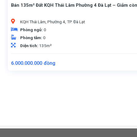
Bán 135m² Đất KQH Thái Lâm Phường 4 Đà Lạt – Giảm còn
KQH Thái Lâm, Phường 4, TP. Đà Lạt
Phòng ngủ:
0
Phòng tắm:
0
Diện tích:
135m²
Giá
Giá
6.000.000.000
đồng
gốc
hiện
là:
tại
6.200.000.000đồng.
là:
6.000.000.000đồng.