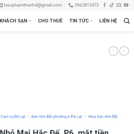
hieuphamthanhvl@gmail.com
0962815473
KHÁCH SẠN
CHO THUÊ
TIN TỨC
LIÊN HỆ
 Cam Ly Đà Lạt
/
Bán nhà đất phường 6 Đà Lạt
/
Mua bán nhà đất
hỏ Mai Hắc Đế, P6, mặt tiền