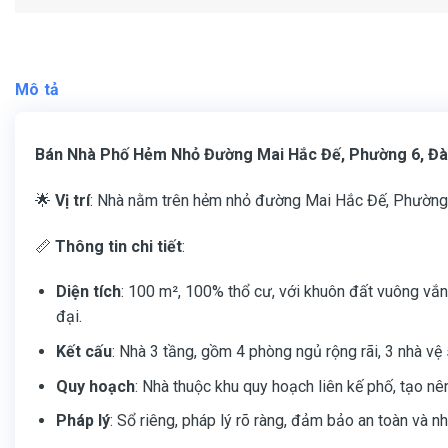
Mô tả
Bán Nhà Phố Hẻm Nhỏ Đường Mai Hắc Đế, Phường 6, Đà 
🌟
Vị trí
: Nhà nằm trên hẻm nhỏ đường Mai Hắc Đế, Phường 6,
📏
Thông tin chi tiết
:
Diện tích
: 100 m², 100% thổ cư, với khuôn đất vuông vắn
đại.
Kết cấu
: Nhà 3 tầng, gồm 4 phòng ngủ rộng rãi, 3 nhà vệ 
Quy hoạch
: Nhà thuộc khu quy hoạch liên kế phố, tạo nê
Pháp lý
: Sổ riêng, pháp lý rõ ràng, đảm bảo an toàn và n