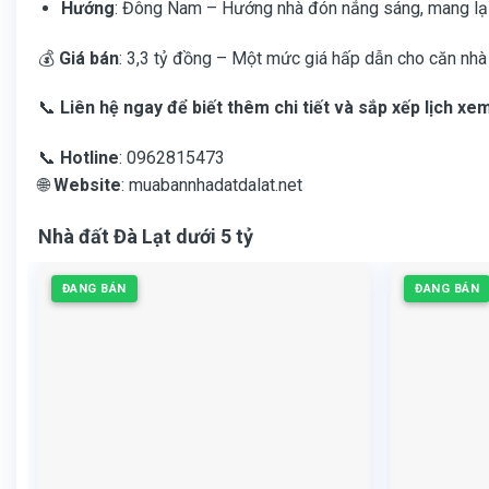
Hướng
: Đông Nam – Hướng nhà đón nắng sáng, mang lại
💰
Giá bán
: 3,3 tỷ đồng – Một mức giá hấp dẫn cho căn nhà 
📞
Liên hệ ngay để biết thêm chi tiết và sắp xếp lịch xe
📞
Hotline
: 0962815473
🌐
Website
:
muabannhadatdalat.net
Nhà đất Đà Lạt dưới 5 tỷ
ĐANG BÁN
ĐANG BÁN