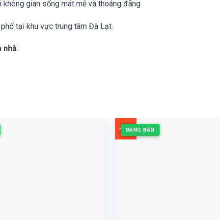
 không gian sống mát mẻ và thoáng đãng.
phố tại khu vực trung tâm Đà Lạt.
m nhà
:
-3%
ĐANG BÁN