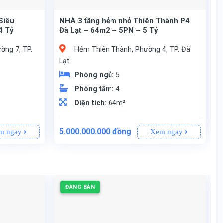
Siêu
NHÀ 3 tầng hẻm nhỏ Thiên Thành P4
4 Tỷ
Đà Lạt – 64m2 – 5PN – 5 Tỷ
ờng 7, TP.
Hẻm Thiên Thành, Phường 4, TP. Đà
Lạt
Phòng ngủ:
5
Phòng tắm:
4
Diện tích:
64m²
Giá
Giá
thoáng).
công chứng sang tên.
Đường Thiên Thành, Phường 4, TP. Đà Lạt.
Khuôn đất đẹp 6m x 10m (ngang hậu 5,5m).
Nhà 3 tầng, gồm 5 phòng ngủ và 4 nhà vệ sinh (WC).
5.000.000.000
đồng
m ngay
Xem ngay
gốc
hiện
là:
tại
5.400.000.000đồng.
là:
0.000đồng.
5.000.000.000đồng.
ĐANG BÁN