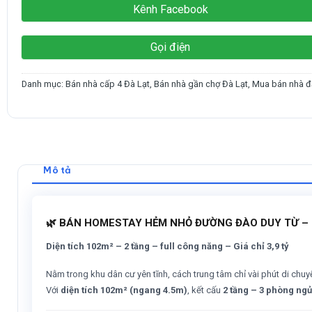
Kênh Facebook
Gọi điện
Danh mục:
Bán nhà cấp 4 Đà Lạt
,
Bán nhà gần chợ Đà Lạt
,
Mua bán nhà đấ
Mô tả
🌿 BÁN HOMESTAY HẺM NHỎ ĐƯỜNG ĐÀO DUY TỪ – 
Diện tích 102m² – 2 tầng – full công năng – Giá chỉ 3,9 tỷ
Nằm trong khu dân cư yên tĩnh, cách trung tâm chỉ vài phút di chu
Với
diện tích 102m² (ngang 4.5m)
, kết cấu
2 tầng – 3 phòng ng