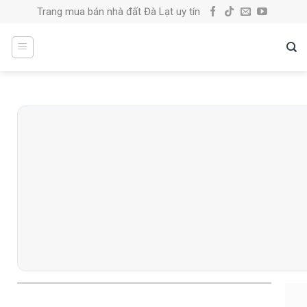
Skip
Trang mua bán nhà đất Đà Lạt uy tín
to
content