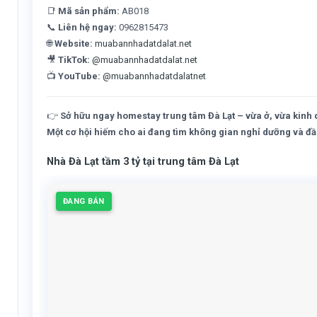
📑
Mã sản phẩm:
AB018
📞
Liên hệ ngay:
0962815473
🌐
Website:
muabannhadatdalat.net
🎥
TikTok:
@muabannhadatdalat.net
📺
YouTube:
@muabannhadatdalatnet
👉
Sở hữu ngay homestay trung tâm Đà Lạt – vừa ở, vừa kinh d
Một cơ hội hiếm cho ai đang tìm không gian nghỉ dưỡng và đầu 
Nhà Đà Lạt tầm 3 tỷ tại trung tâm Đà Lạt
ĐANG BÁN