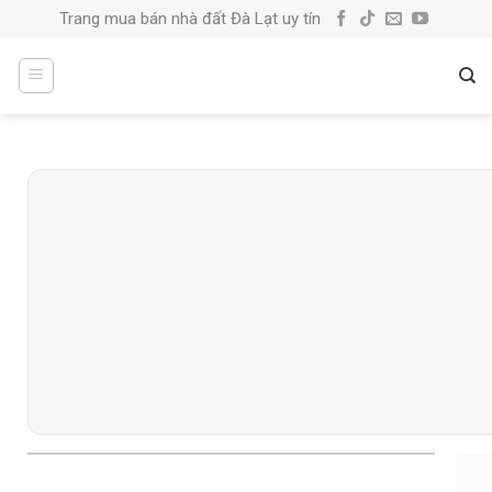
Skip
Trang mua bán nhà đất Đà Lạt uy tín
to
content