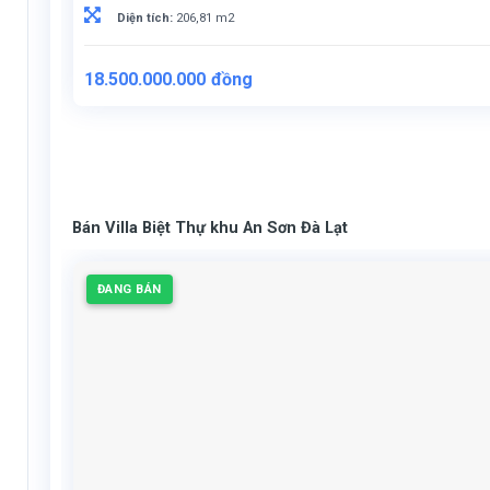
Diện tích:
206,81 m2
Giá
Giá
18.500.000.000
đồng
gốc
hiện
là:
tại
21.000.000.000đồng.
là:
18.500.000.000đồng.
Bán Villa Biệt Thự khu An Sơn Đà Lạt
ĐANG BÁN