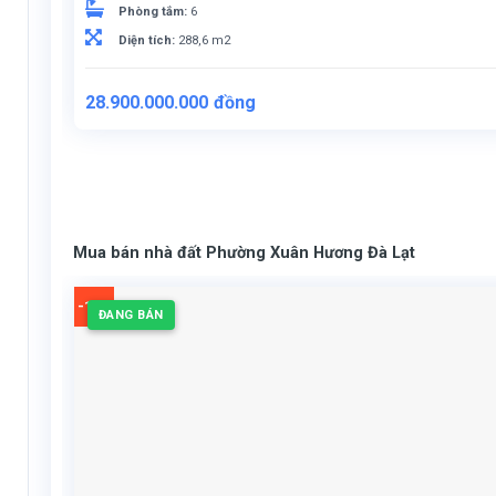
Phòng tắm:
6
Diện tích:
288,6 m2
Giá
Giá
28.900.000.000
đồng
gốc
hiện
là:
tại
29.700.000.000đồng.
là:
28.900.000.000đồng.
Mua bán nhà đất Phường Xuân Hương Đà Lạt
-12%
ĐANG BÁN