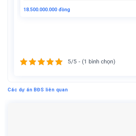
Giá
Giá
18.500.000.000
đồng
gốc
hiện
là:
tại
21.000.000.000đồng.
là:
18.500.000.000đồng.
5/5 - (1 bình chọn)
Các dự án BĐS liên quan