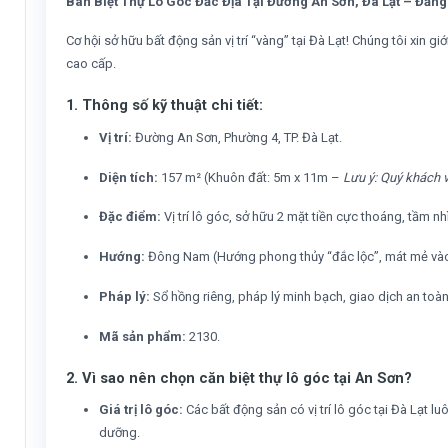
Bán Biệt Thự Lô Góc Đắc Địa Tại Đường An Sơn, Đà Lạt – Đẳn
Cơ hội sở hữu bất động sản vị trí “vàng” tại Đà Lạt! Chúng tôi xin
cao cấp.
1. Thông số kỹ thuật chi tiết:
Vị trí:
Đường An Sơn, Phường 4, TP. Đà Lạt.
Diện tích:
157 m² (Khuôn đất: 5m x 11m –
Lưu ý: Quý khách vu
Đặc điểm:
Vị trí lô góc, sở hữu 2 mặt tiền cực thoáng, tầm nh
Hướng:
Đông Nam (Hướng phong thủy “đắc lộc”, mát mẻ và
Pháp lý:
Sổ hồng riêng, pháp lý minh bạch, giao dịch an toàn
Mã sản phẩm:
2130.
2. Vì sao nên chọn căn biệt thự lô góc tại An Sơn?
Giá trị lô góc:
Các bất động sản có vị trí lô góc tại Đà Lạt lu
dưỡng.