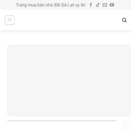
Skip
Trang mua bán nhà đất Đà Lạt uy tín
to
content