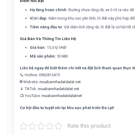
Điểm Nổi Bật
Hạ tầng hoàn chỉnh:
Đường nhựa rộng rãi, xe ô tô ra vào dễ 
Vị trí đẹp:
Nằm trong khu vực yên tĩnh, lô đất này phù hợp để 
Tiềm năng đầu tư:
Với diện tích rộng rãi, lô đất là cơ hội tố
Giá Bán Và Thông Tin Liên Hệ
Giá bán:
15,5 tỷ VNĐ
Mã sản phẩm:
5C480
Liên hệ ngay để biết thêm chi tiết và đặt lịch tham quan thực t
📞 Hotline: 0962815473
🌐 Website:
muabannhadatdalat.net
📱 TikTok:
muabannhadatdalat.net
📺 YouTube:
muabannhadatdalatnet
Cơ hội đầu tư tuyệt vời tại khu vực phát triển Đà Lạt!
Rate this product