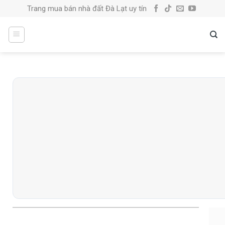
Skip
Trang mua bán nhà đất Đà Lạt uy tín
to
content