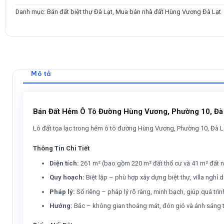
Danh mục:
Bán đất biệt thự Đà Lạt
,
Mua bán nhà đất Hùng Vương Đà Lạt
Mô tả
Bán Đất Hẻm Ô Tô Đường Hùng Vương, Phường 10, Đà L
Lô đất tọa lạc trong hẻm ô tô đường Hùng Vương, Phường 10, Đà Lạt,
Thông Tin Chi Tiết
Diện tích:
261 m² (bao gồm 220 m² đất thổ cư và 41 m² đất nô
Quy hoạch:
Biệt lập – phù hợp xây dựng biệt thự, villa nghỉ
Pháp lý:
Sổ riêng – pháp lý rõ ràng, minh bạch, giúp quá trình
Hướng:
Bắc – không gian thoáng mát, đón gió và ánh sáng tự