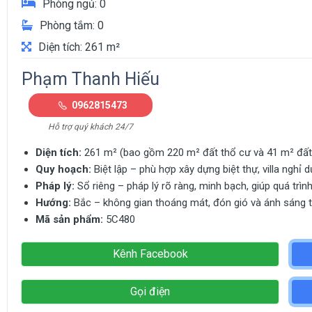
Phòng ngủ: 0
Phòng tắm: 0
Diện tích: 261 m²
Phạm Thanh Hiếu
0962815473
Hỗ trợ quý khách 24/7
Diện tích:
261 m² (bao gồm 220 m² đất thổ cư và 41 m² đất n
Quy hoạch:
Biệt lập – phù hợp xây dựng biệt thự, villa nghỉ
Pháp lý:
Sổ riêng – pháp lý rõ ràng, minh bạch, giúp quá trình
Hướng:
Bắc – không gian thoáng mát, đón gió và ánh sáng tự
Mã sản phẩm:
5C480
Kênh Facebook
Gọi điện