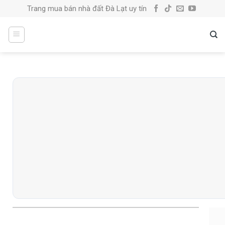
Skip
Trang mua bán nhà đất Đà Lạt uy tín
to
content