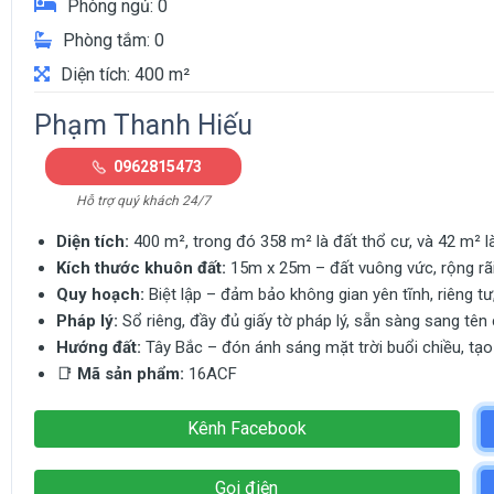
Phòng ngủ: 0
Phòng tắm: 0
Diện tích: 400 m²
Phạm Thanh Hiếu
0962815473
Hỗ trợ quý khách 24/7
Diện tích:
400 m², trong đó 358 m² là đất thổ cư, và 42 m² l
Kích thước khuôn đất:
15m x 25m – đất vuông vức, rộng rãi
Quy hoạch:
Biệt lập – đảm bảo không gian yên tĩnh, riêng t
Pháp lý:
Sổ riêng, đầy đủ giấy tờ pháp lý, sẵn sàng sang tên
Hướng đất:
Tây Bắc – đón ánh sáng mặt trời buổi chiều, tạo
📑
Mã sản phẩm:
16ACF
Kênh Facebook
Gọi điện