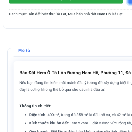
Danh mục:
Bán đất biệt thự Đà Lạt
,
Mua bán nhà đất Nam Hồ Đà Lạt
Mô tả
Bán Đất Hẻm Ô Tô Lớn Đường Nam Hồ, Phường 11, Đà L
Nếu bạn đang tìm kiếm một mảnh đất lý tưởng để xây dựng biệt thự n
đây là cơ hội không thể bỏ qua cho các nhà đầu tư.
Thông tin chi tiết:
Diện tích:
400 m², trong đó 358 m² là đất thổ cư, và 42 m² là
Kích thước khuôn đất:
15m x 25m – đất vuông vức, rộng rãi,
Quy hoạch:
Biệt lập – đảm bảo không gian yên tĩnh, riêng t