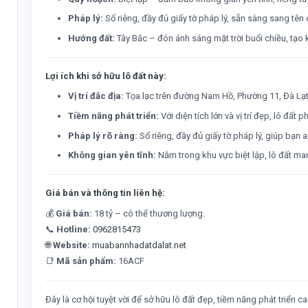
Pháp lý:
Sổ riêng, đầy đủ giấy tờ pháp lý, sẵn sàng sang tê
Hướng đất:
Tây Bắc – đón ánh sáng mặt trời buổi chiều, tạo
Lợi ích khi sở hữu lô đất này:
Vị trí đắc địa:
Tọa lạc trên đường Nam Hồ, Phường 11, Đà Lạt, 
Tiềm năng phát triển:
Với diện tích lớn và vị trí đẹp, lô đ
Pháp lý rõ ràng:
Sổ riêng, đầy đủ giấy tờ pháp lý, giúp bạn a
Không gian yên tĩnh:
Nằm trong khu vực biệt lập, lô đất man
Giá bán và thông tin liên hệ:
💰
Giá bán:
18 tỷ – có thể thương lượng.
📞
Hotline:
0962815473
🌐
Website:
muabannhadatdalat.net
📑
Mã sản phẩm:
16ACF
Đây là cơ hội tuyệt vời để sở hữu lô đất đẹp, tiềm năng phát triển cao