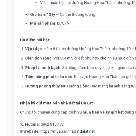
Vị trí thuận tiện tại đường Hoàng Hoa Thám, phường 10,
Giá bán
:
13 tỷ
– Có thể thương lượng.
Mã sản phẩm
: D7C7A
Ưu điểm nổi bật:
Vị trí đẹp
: Hẻm ô tô lớn đường Hoàng Hoa Thám, phường 10 – Kh
Diện tích rộng
: Với 654 m², lô đất phù hợp cho nhiều mục đích
Pháp lý minh bạch
: Sổ riêng, đảm bảo quyền lợi khi giao dịch 
Tiềm năng phát triển cao
: Khu vực Hoàng Hoa Thám có giá trị 
Hướng phong thủy tốt
: Hướng Đông Bắc mang lại ánh sáng tự n
Nhận ký gửi mua bán nhà đất tại Đà Lạt
Chúng tôi chuyên cung cấp
dịch vụ mua bán và ký gửi bất động s
📞
Hotline
: 0962 815 473
🌐
Website
:
https://muabannhadatdalat.net