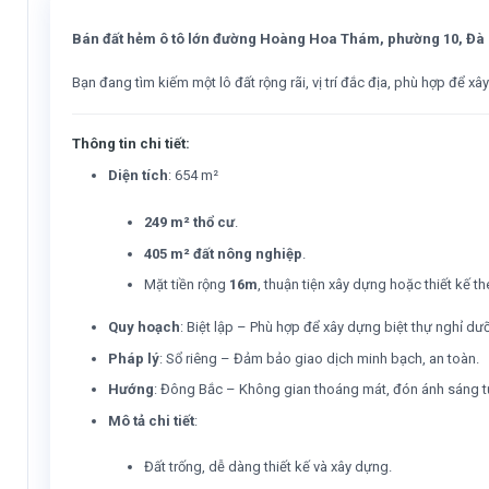
Bán đất hẻm ô tô lớn đường Hoàng Hoa Thám, phường 10, Đà L
Bạn đang tìm kiếm một lô đất rộng rãi, vị trí đắc địa, phù hợp để 
Thông tin chi tiết:
Diện tích
: 654 m²
249 m² thổ cư
.
405 m² đất nông nghiệp
.
Mặt tiền rộng
16m
, thuận tiện xây dựng hoặc thiết kế t
Quy hoạch
: Biệt lập – Phù hợp để xây dựng biệt thự nghỉ d
Pháp lý
: Sổ riêng – Đảm bảo giao dịch minh bạch, an toàn.
Hướng
: Đông Bắc – Không gian thoáng mát, đón ánh sáng t
Mô tả chi tiết
:
Đất trống, dễ dàng thiết kế và xây dựng.