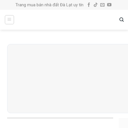
Skip
Trang mua bán nhà đất Đà Lạt uy tín
to
content