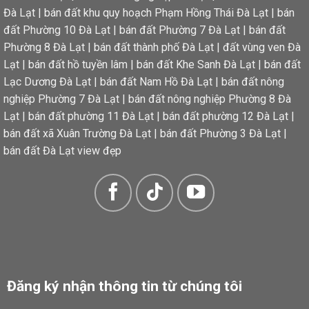
Đà Lạt
|
bán đất khu quy hoạch Phạm Hồng Thái Đà Lạt
|
bán
đất Phường 10 Đà Lạt
|
bán đất Phường 7 Đà Lạt
|
bán đất
Phường 8 Đà Lạt
|
bán đất thành phố Đà Lạt
|
đất vùng ven Đà
Lạt
|
bán đất hồ tuyền lâm
|
bán đất Khe Sanh Đà Lạt
|
bán đất
Lạc Dương Đà Lạt
|
bán đất Nam Hồ Đà Lạt
|
bán đất nông
nghiệp Phường 7 Đà Lạt
|
bán đất nông nghiệp Phường 8 Đà
Lạt
|
bán đất phường 11 Đà Lạt
|
bán đất phường 12 Đà Lạt
|
bán đất xã Xuân Trường Đà Lạt
|
bán đất Phường 3 Đà Lạt
|
bán đất Đà Lạt view đẹp
Tây Nam – Đón ánh nắng và gió tự nhiên, mang lại không khí trong lành, thoáng mát quanh năm.📑
Đăng ký nhận thông tin từ chúng tôi