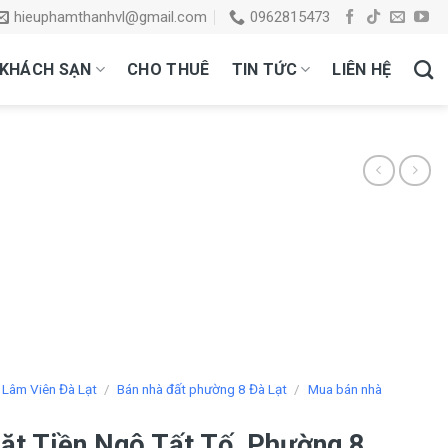
hieuphamthanhvl@gmail.com
0962815473
KHÁCH SẠN
CHO THUÊ
TIN TỨC
LIÊN HỆ
 Lâm Viên Đà Lạt
/
Bán nhà đất phường 8 Đà Lạt
/
Mua bán nhà
Mặt Tiền Ngô Tất Tố, Phường 8,