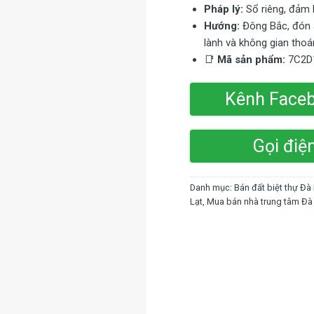
Pháp lý:
Sổ riêng, đảm b
Hướng:
Đông Bắc, đón á
lành và không gian thoá
📑
Mã sản phẩm:
7C2D
Kênh Face
Gọi điệ
Danh mục:
Bán đất biệt thự Đà
Lạt
,
Mua bán nhà trung tâm Đà