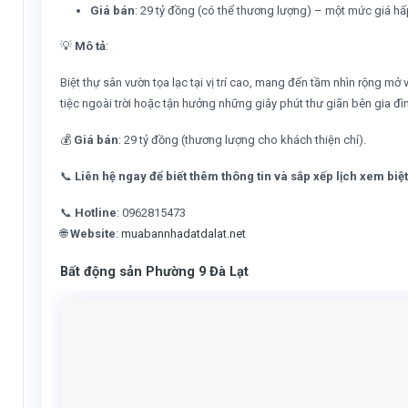
Giá bán
: 29 tỷ đồng (có thể thương lượng) – một mức giá hấp
💡
Mô tả
:
Biệt thự sân vườn tọa lạc tại vị trí cao, mang đến tầm nhìn rộng mở 
tiệc ngoài trời hoặc tận hưởng những giây phút thư giãn bên gia đìn
💰
Giá bán
: 29 tỷ đồng (thương lượng cho khách thiện chí).
📞
Liên hệ ngay để biết thêm thông tin và sắp xếp lịch xem biệt
📞
Hotline
: 0962815473
🌐
Website
:
muabannhadatdalat.net
Bất động sản Phường 9 Đà Lạt