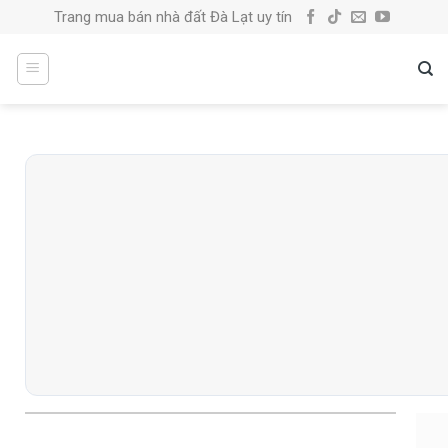
Skip
Trang mua bán nhà đất Đà Lạt uy tín
to
content