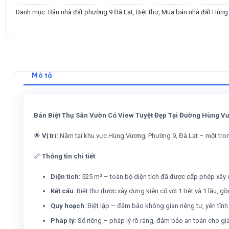
Danh mục:
Bán nhà đất phường 9 Đà Lạt
,
Biệt thự
,
Mua bán nhà đất Hùng
Mô tả
Bán Biệt Thự Sân Vườn Có View Tuyệt Đẹp Tại Đường Hùng Vư
🌟
Vị trí
: Nằm tại khu vực Hùng Vương, Phường 9, Đà Lạt – một tro
📏
Thông tin chi tiết
:
Diện tích
: 525 m² – toàn bộ diện tích đã được cấp phép xây 
Kết cấu
: Biệt thự được xây dựng kiên cố với 1 trệt và 1 lầu
Quy hoạch
: Biệt lập – đảm bảo không gian riêng tư, yên tĩnh
Pháp lý
: Sổ riêng – pháp lý rõ ràng, đảm bảo an toàn cho gi