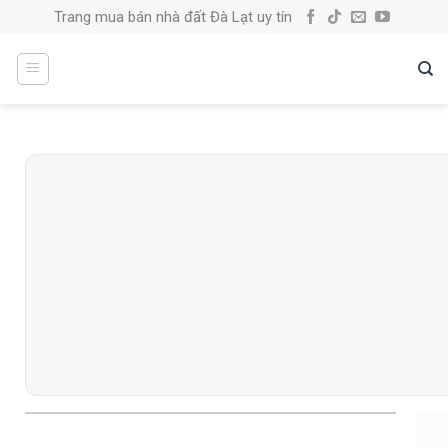
Skip
Trang mua bán nhà đất Đà Lạt uy tín
to
content