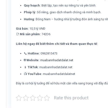
Quy hoạch:
Biệt lập, tạo nên sự riêng tư và yên bình.
Pháp lý:
Sổ riêng, giao dịch nhanh chóng và minh bạch.
Hướng:
Đông Nam – hướng nhà lý tưởng đón ánh sáng tự nh
Giá bán:
10,5 tỷ VNĐ
📑
Mã sản phẩm:
742D6
Liên hệ ngay để biết thêm chi tiết và tham quan thực tế:
📞
Hotline:
0962815473
🌐
Website:
muabannhadatdalat.net
📱
TikTok:
muabannhadatdalat.net
📺
YouTube:
muabannhadatdalatnet
Đây là cơ hội lý tưởng để sở hữu một căn villa sang trọng với đầy đ
Rate this product