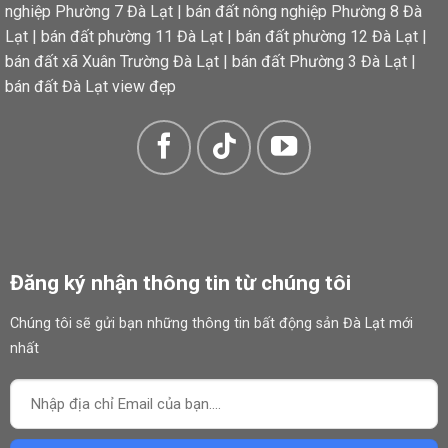
nghiệp Phường 7 Đà Lạt
|
bán đất nông nghiệp Phường 8 Đà
Lạt
|
bán đất phường 11 Đà Lạt
|
bán đất phường 12 Đà Lạt
|
bán đất xã Xuân Trường Đà Lạt
|
bán đất Phường 3 Đà Lạt
|
bán đất Đà Lạt view đẹp
Đông Bắc – đón nắng sớm và gió tự nhiên, mang lại sự thông thoáng và mát mẻ quanh năm cho 
Đăng ký nhận thông tin từ chúng tôi
Chúng tôi sẽ gửi bạn những thông tin bất động sản Đà Lạt mới
nhất