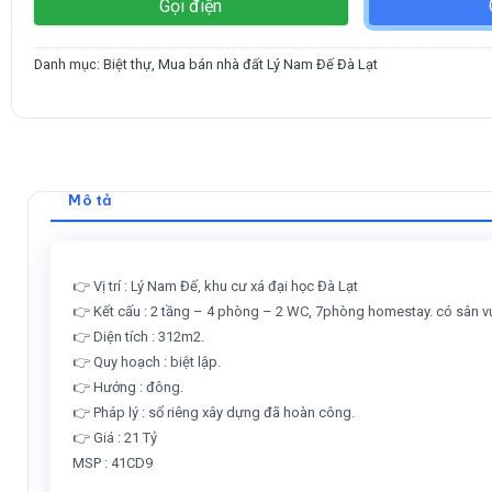
Gọi điện
Danh mục:
Biệt thự
,
Mua bán nhà đất Lý Nam Đế Đà Lạt
Mô tả
👉 Vị trí : Lý Nam Đế, khu cư xá đại học Đà Lạt
👉 Kết cấu : 2 tầng – 4 phòng – 2 WC, 7phòng homestay. có sân v
👉 Diện tích : 312m2.
👉 Quy hoạch : biệt lập.
👉 Hướng : đông.
👉 Pháp lý : sổ riêng xây dựng đã hoàn công.
👉 Giá : 21 Tỷ
MSP : 41CD9