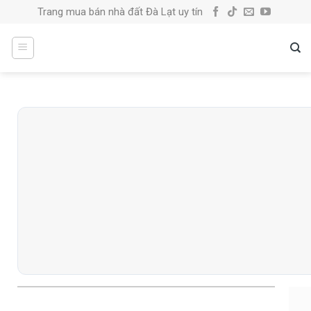
Skip
Trang mua bán nhà đất Đà Lạt uy tín
to
content