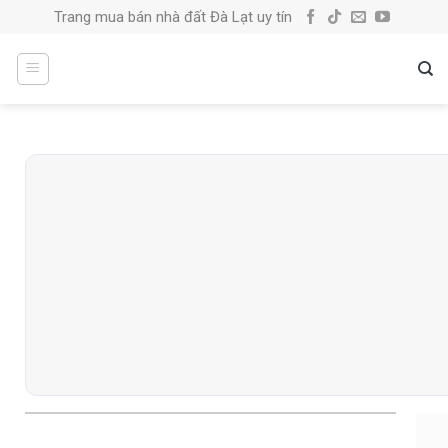
Skip
Trang mua bán nhà đất Đà Lạt uy tín
to
content