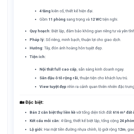
4 tầng
kiên cố, thiết kế hiện đại.
Gồm
11 phòng
sang trọng và
12 WC
tiện nghi.
Quy hoạch:
Biệt lập, đảm bảo không gian riêng tư và yên tĩn
Pháp lý:
Sổ riêng, minh bạch, thuận lợi cho giao dịch.
Hướng:
Tây, đón ánh hoàng hôn tuyệt đẹp.
Tiện ích:
Nội thất full cao cấp
, sẵn sàng kinh doanh ngay.
Sân đậu ô tô rộng rãi
, thuận tiện cho khách lưu trú.
View tuyệt đẹp
nhìn ra cảnh quan thiên nhiên đặc trưng
🏡
Đặc biệt:
Bán 2 căn biệt thự liền kề
với tổng diện tích đất
616 m² đất 
Kết cấu mỗi căn:
4 tầng, thiết kế biệt lập, tổng cộng
24 phòn
Lộ giới:
Hai mặt tiền đường nhựa chính, lộ giới rộng
12m
, gia