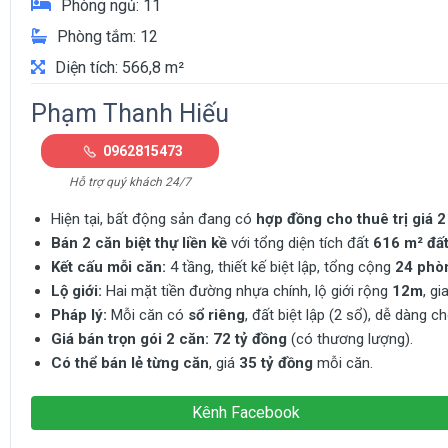
Phòng ngủ: 11
Phòng tắm: 12
Diện tích: 566,8 m²
Phạm Thanh Hiếu
0962815473
Hỗ trợ quý khách 24/7
Hiện tại, bất động sản đang có
hợp đồng cho thuê trị giá 
Bán 2 căn biệt thự liền kề
với tổng diện tích đất
616 m² đất
Kết cấu mỗi căn:
4 tầng, thiết kế biệt lập, tổng cộng
24 phò
Lộ giới:
Hai mặt tiền đường nhựa chính, lộ giới rộng
12m
, gi
Pháp lý:
Mỗi căn có
sổ riêng
, đất biệt lập (2 sổ), dễ dàng
Giá bán trọn gói 2 căn:
72 tỷ đồng
(có thương lượng).
Có thể bán lẻ từng căn
, giá
35 tỷ đồng
mỗi căn.
Kênh Facebook