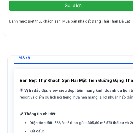
Gọi điện
Danh mục:
Biệt thự
,
Khách sạn
,
Mua bán nhà đất Đặng Thái Thân Đà Lạt
Mô tả
Bán Biệt Thự Khách Sạn Hai Mặt Tiền Đường Đặng Thái
🌟
Vị trí đắc địa, view siêu đẹp, tiềm năng kinh doanh du lịch t
resort và điểm du lịch nổi tiếng, hứa hẹn mang lại lợi nhuận hấp dẫ
📏
Thông tin chi tiết:
Diện tích đất:
566,8 m² (bao gồm
305,80 m² đất thổ cư
và
2
Kết cấu: