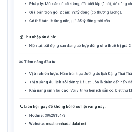
Pháp lý:
Mỗi căn có
sổ riêng
, đất biệt lập (2 sổ), dễ dàng
Giá bán trọn gói 2 căn:
72 tỷ đồng
(có thương lượng).
Có thể bán lẻ từng căn
, giá
35 tỷ đồng
mỗi căn.
💰
Thu nhập ổn định:
Hiện tại, bất động sản đang có
hợp đồng cho thuê trị giá 2
🌆
Tiềm năng đầu tư:
Vị trí chiến lược:
Nằm trên trục đường du lịch Đặng Thái Thâ
Thị trường du lịch sôi động:
Đà Lạt luôn là điểm đến hấp dẫ
Khả năng sinh lời cao:
Với vị trí và tiện ích sẵn có, biệt th
📞
Liên hệ ngay để không bỏ lỡ cơ hội vàng này:
Hotline:
0962815473
Website:
muabannhadatdalat.net