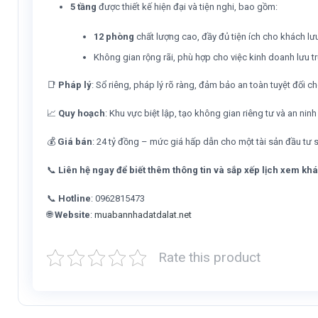
5 tầng
được thiết kế hiện đại và tiện nghi, bao gồm:
12 phòng
chất lượng cao, đầy đủ tiện ích cho khách lưu
Không gian rộng rãi, phù hợp cho việc kinh doanh lưu tr
📑
Pháp lý
: Sổ riêng, pháp lý rõ ràng, đảm bảo an toàn tuyệt đối c
📈
Quy hoạch
: Khu vực biệt lập, tạo không gian riêng tư và an n
💰
Giá bán
: 24 tỷ đồng – mức giá hấp dẫn cho một tài sản đầu tư si
📞
Liên hệ ngay để biết thêm thông tin và sắp xếp lịch xem kh
📞
Hotline
: 0962815473
🌐
Website
:
muabannhadatdalat.net
Rate this product