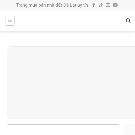
Skip
Trang mua bán nhà đất Đà Lạt uy tín
to
content