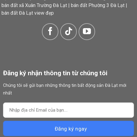
bán đất xã Xuân Trường Đà Lạt
|
bán đất Phường 3 Đà Lạt
|
bán đất Đà Lạt view đẹp
Sổ riêng đã hoàn công, có đầy đủ giấy phép kinh doanh và phòng cháy chữa cháy 👉
Đăng ký nhận thông tin từ chúng tôi
Chúng tôi sẽ gửi bạn những thông tin bất động sản Đà Lạt mới
nhất