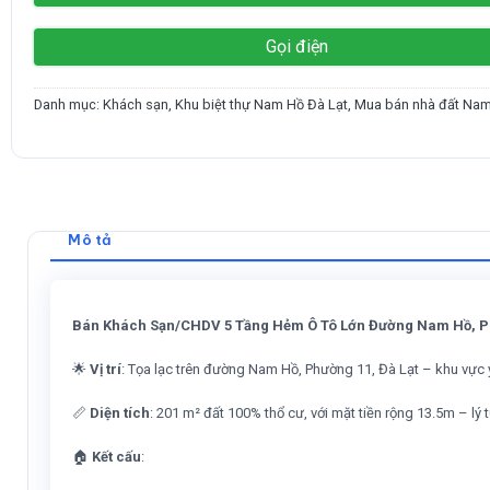
Gọi điện
Danh mục:
Khách sạn
,
Khu biệt thự Nam Hồ Đà Lạt
,
Mua bán nhà đất Nam
Mô tả
Bán Khách Sạn/CHDV 5 Tầng Hẻm Ô Tô Lớn Đường Nam Hồ, Phư
🌟
Vị trí
: Tọa lạc trên đường Nam Hồ, Phường 11, Đà Lạt – khu vực y
📏
Diện tích
: 201 m² đất 100% thổ cư, với mặt tiền rộng 13.5m – lý
🏠
Kết cấu
: