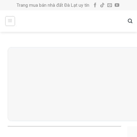
Skip
Trang mua bán nhà đất Đà Lạt uy tín
to
content