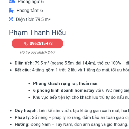
Phòng ngủ: 6
Phòng tắm: 6
Diện tích: 79.5 m²
Phạm Thanh Hiếu
0962815473
Hỗ trợ quý khách 24/7
Diện tích:
79.5 m² (ngang 5.5m, dài 14.4m), thổ cư 100% – di
Kết cấu:
4 tầng, gồm 1 trệt, 2 lầu và 1 tầng áp mái, tối ưu h
Phòng khách rộng rãi, thoải mái.
6 phòng kinh doanh homestay
với 6 WC riêng biệ
Khu vực
bếp
tiện lợi cho khách lưu trú tự do nấu n
Quy hoạch:
Liên kế sân vườn, tạo không gian xanh mát, hài 
Pháp lý:
Sổ riêng – pháp lý rõ ràng, đảm bảo an toàn giao dị
Hướng:
Đông Nam – Tây Nam, đón ánh sáng và gió thoáng.