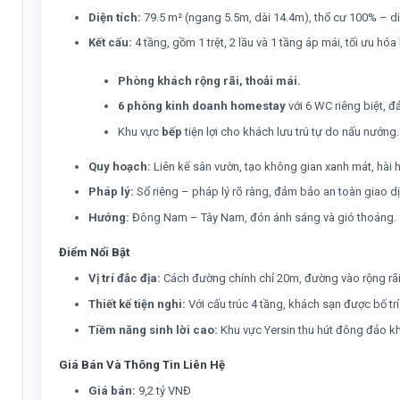
Diện tích:
79.5 m² (ngang 5.5m, dài 14.4m), thổ cư 100% – di
Kết cấu:
4 tầng, gồm 1 trệt, 2 lầu và 1 tầng áp mái, tối ưu h
Phòng khách rộng rãi, thoải mái.
6 phòng kinh doanh homestay
với 6 WC riêng biệt, đ
Khu vực
bếp
tiện lợi cho khách lưu trú tự do nấu nướng.
Quy hoạch:
Liên kế sân vườn, tạo không gian xanh mát, hài 
Pháp lý:
Sổ riêng – pháp lý rõ ràng, đảm bảo an toàn giao dị
Hướng:
Đông Nam – Tây Nam, đón ánh sáng và gió thoáng.
Điểm Nổi Bật
Vị trí đắc địa:
Cách đường chính chỉ 20m, đường vào rộng rãi,
Thiết kế tiện nghi:
Với cấu trúc 4 tầng, khách sạn được bố t
Tiềm năng sinh lời cao:
Khu vực Yersin thu hút đông đảo khá
Giá Bán Và Thông Tin Liên Hệ
Giá bán:
9,2 tỷ VNĐ