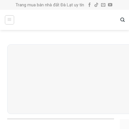
Skip
Trang mua bán nhà đất Đà Lạt uy tín
to
content