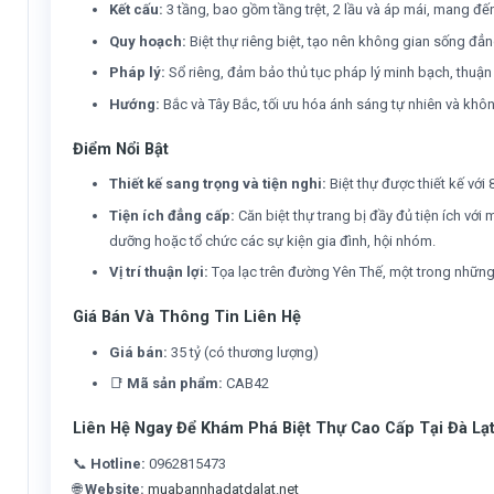
Kết cấu:
3 tầng, bao gồm tầng trệt, 2 lầu và áp mái, mang đ
Quy hoạch:
Biệt thự riêng biệt, tạo nên không gian sống đẳn
Pháp lý:
Sổ riêng, đảm bảo thủ tục pháp lý minh bạch, thuận 
Hướng:
Bắc và Tây Bắc, tối ưu hóa ánh sáng tự nhiên và khôn
Điểm Nổi Bật
Thiết kế sang trọng và tiện nghi:
Biệt thự được thiết kế với
Tiện ích đẳng cấp:
Căn biệt thự trang bị đầy đủ tiện ích với
dưỡng hoặc tổ chức các sự kiện gia đình, hội nhóm.
Vị trí thuận lợi:
Tọa lạc trên đường Yên Thế, một trong những t
Giá Bán Và Thông Tin Liên Hệ
Giá bán:
35 tỷ (có thương lượng)
📑
Mã sản phẩm:
CAB42
Liên Hệ Ngay Để Khám Phá Biệt Thự Cao Cấp Tại Đà Lạ
📞
Hotline:
0962815473
🌐
Website:
muabannhadatdalat.net