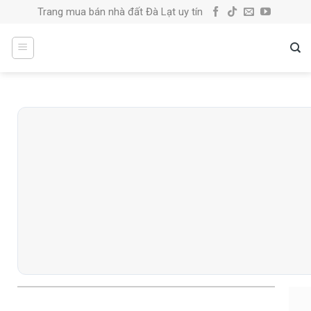
Skip
Trang mua bán nhà đất Đà Lạt uy tín
to
content