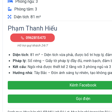
Phòng ngủ: 3
Phòng tắm: 3
Diện tích: 81 m²
Phạm Thanh Hiếu
0962815473
Hỗ trợ quý khách 24/7
Diện tích:
81 m² – Diện tích vừa phải, được bố trí hợp lý, đả
Pháp lý:
Sổ riêng – Giấy tờ pháp lý đầy đủ, minh bạch, đảm b
Kết cấu:
Ngôi nhà được thiết kế 2 tầng với 3 phòng ngủ và 3 p
Hướng nhà:
Tây Bắc – Đón ánh sáng tự nhiên, tạo không gi
Kênh Facebook
Gọi điện
Danh mục:
Mua bán nhà đất Mê Linh Đà Lạt
,
Mua bán nhà trung tâm Đà L