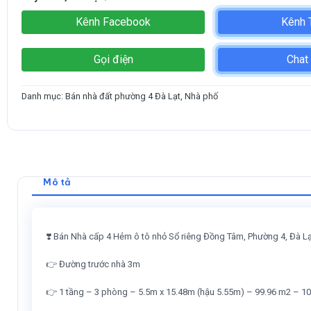
Kênh Facebook
Kênh 
Gọi điện
Chat
Danh mục:
Bán nhà đất phường 4 Đà Lạt
,
Nhà phố
Mô tả
❣️ Bán Nhà cấp 4 Hẻm ô tô nhỏ Sổ riêng Đồng Tâm, Phường 4, Đà L
👉 Đường trước nhà 3m
👉 1 tầng – 3 phòng – 5.5m x 15.48m (hậu 5.55m) – 99.96 m2 – 1