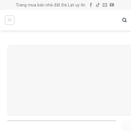
Skip
Trang mua bán nhà đất Đà Lạt uy tín
to
content