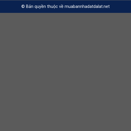
© Bản quyền thuộc về muabannhadatdalat.net