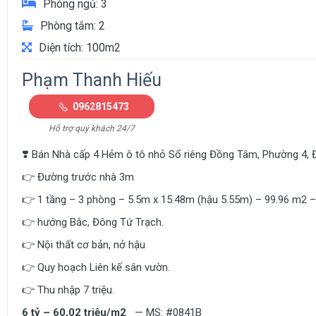
Phòng ngủ: 3
Phòng tắm: 2
Diện tích: 100m2
Phạm Thanh Hiếu
0962815473
Hỗ trợ quý khách 24/7
❣️ Bán Nhà cấp 4 Hẻm ô tô nhỏ Sổ riêng Đồng Tâm, Phường 4, 
👉 Đường trước nhà 3m
👉 1 tầng – 3 phòng – 5.5m x 15.48m (hậu 5.55m) – 99.96 m2 
👉 hướng Bắc, Đông Tứ Trạch.
👉 Nội thất cơ bản, nở hậu
👉 Quy hoạch Liên kế sân vườn.
👉 Thu nhập 7 triệu.
6 tỷ – 60,02 triệu/m2
— MS: #0841B