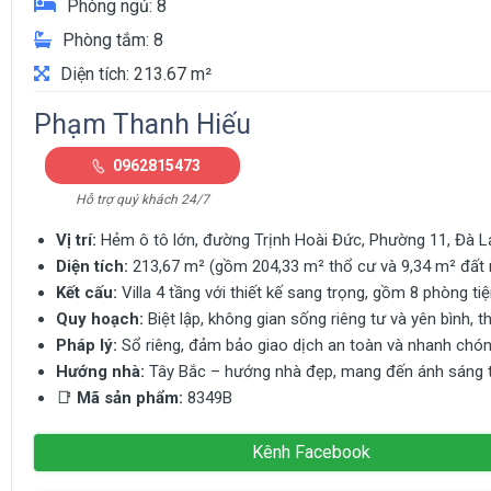
Phòng ngủ: 8
Phòng tắm: 8
Diện tích: 213.67 m²
Phạm Thanh Hiếu
0962815473
Hỗ trợ quý khách 24/7
Vị trí:
Hẻm ô tô lớn, đường Trịnh Hoài Đức, Phường 11, Đà Lạt
Diện tích:
213,67 m² (gồm 204,33 m² thổ cư và 9,34 m² đất nô
Kết cấu:
Villa 4 tầng với thiết kế sang trọng, gồm 8 phòng t
Quy hoạch:
Biệt lập, không gian sống riêng tư và yên bình, 
Pháp lý:
Sổ riêng, đảm bảo giao dịch an toàn và nhanh chón
Hướng nhà:
Tây Bắc – hướng nhà đẹp, mang đến ánh sáng tự
📑
Mã sản phẩm:
8349B
Kênh Facebook