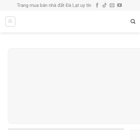
Skip
Trang mua bán nhà đất Đà Lạt uy tín
to
content