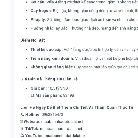
Kết cấu:
Villa 4 tầng với thiết kế sang trọng, gồm 8 phòng t
Quy hoạch:
Biệt lập, không gian sống riêng tư và yên bình, 
Pháp lý:
Sổ riêng, đảm bảo giao dịch an toàn và nhanh chón
Hướng nhà:
Tây Bắc – hướng nhà đẹp, mang đến ánh sáng tự
Điểm Nổi Bật
Thiết kế cao cấp:
Với 4 tầng được bố trí hợp lý, căn villa n
Tiềm năng kinh doanh:
Vị trí thuận lợi và thiết kế phù hợp
Không gian riêng biệt:
Quy hoạch biệt lập giúp gia chủ có s
Giá Bán Và Thông Tin Liên Hệ
Giá bán:
10,5 tỷ VNĐ
📑
Mã sản phẩm:
8349B
Liên Hệ Ngay Để Biết Thêm Chi Tiết Và Tham Quan Thực Tế
📞
Hotline:
0962815473
🌐
Website:
muabannhadatdalat.net
📱
TikTok:
muabannhadatdalat.net
📺
YouTube:
muabannhadatdalatnet