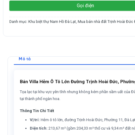
Gọi điện
Danh mục:
Khu biệt thự Nam Hồ Đà Lạt
,
Mua bán nhà đất Trịnh Hoài Đức 
Mô tả
Bán Villa Hẻm Ô Tô Lớn Đường Trịnh Hoài Đức, Phườn
Tọa lạc tại khu vực yên tĩnh nhưng không kém phần sầm uất của Đà 
tại thành phố ngàn hoa.
Thông Tin Chi Tiết
Vị trí:
Hẻm ô tô lớn, đường Trịnh Hoài Đức, Phường 11, Đà Lạt 
Diện tích:
213,67 m² (gồm 204,33 m² thổ cư và 9,34 m² đất nô