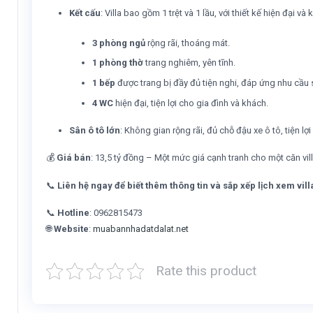
Kết cấu
: Villa bao gồm 1 trệt và 1 lầu, với thiết kế hiện đại v
3 phòng ngủ
rộng rãi, thoáng mát.
1 phòng thờ
trang nghiêm, yên tĩnh.
1 bếp
được trang bị đầy đủ tiện nghi, đáp ứng nhu cầu 
4 WC
hiện đại, tiện lợi cho gia đình và khách.
Sân ô tô lớn
: Không gian rộng rãi, đủ chỗ đậu xe ô tô, tiện lợ
💰
Giá bán
: 13,5 tỷ đồng – Một mức giá cạnh tranh cho một căn vill
📞
Liên hệ ngay để biết thêm thông tin và sắp xếp lịch xem vill
📞
Hotline
: 0962815473
🌐
Website
:
muabannhadatdalat.net
Rate this product