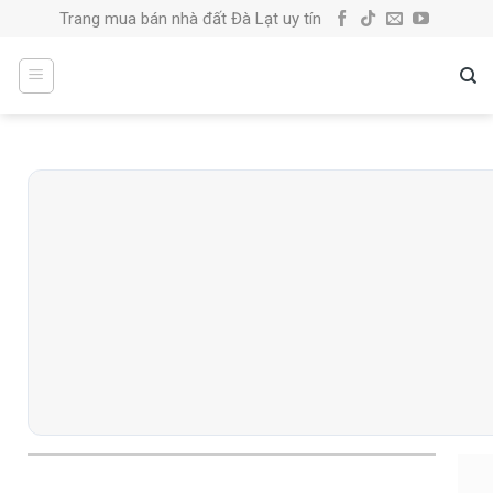
Skip
Trang mua bán nhà đất Đà Lạt uy tín
to
content