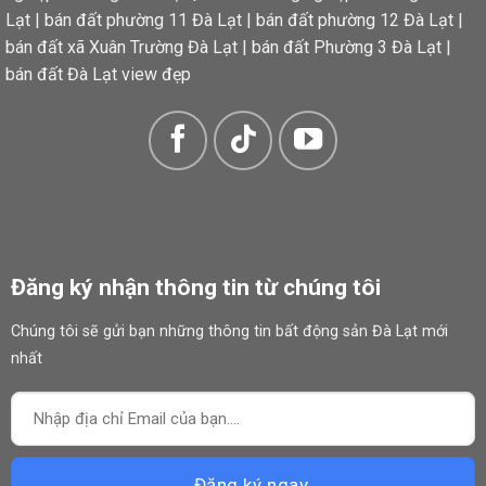
Lạt
|
bán đất phường 11 Đà Lạt
|
bán đất phường 12 Đà Lạt
|
bán đất xã Xuân Trường Đà Lạt
|
bán đất Phường 3 Đà Lạt
|
bán đất Đà Lạt view đẹp
Biệt lập, hoàn toàn phù hợp cho các dự án lớn hoặc đầu tư kinh doanh.👉
Đăng ký nhận thông tin từ chúng tôi
Chúng tôi sẽ gửi bạn những thông tin bất động sản Đà Lạt mới
nhất