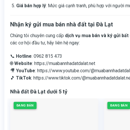
Giá bán hợp lý
: Mức giá cạnh tranh, phù hợp với người m
Nhận ký gửi mua bán nhà đất tại Đà Lạt
Chúng tôi chuyên cung cấp
dịch vụ mua bán và ký gửi bất
các cơ hội đầu tư, hãy liên hệ ngay:
📞
Hotline
: 0962 815 473
🌐
Website
:
https://muabannhadatdalat.net
🎥
YouTube
:
https://www.youtube.com/@muabannhadatdal
🎵
TikTok
:
https://www.tiktok.com/@muabannhadatdalat.n
Nhà đất Đà Lạt dưới 5 tỷ
ĐANG BÁN
ĐANG BÁN