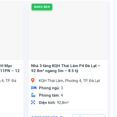
ĐANG BÁN
KQH Mạc
Nhà 3 tầng KQH Thái Lâm P4 Đà Lạt –
 11PN – 12
92.8m² ngang 5m – 8.5 tỷ
4, TP. Đà
KQH Thái Lâm, Phường 4, TP. Đà Lạt
Phòng ngủ:
3
Phòng tắm:
4
Diện tích:
92,8m²