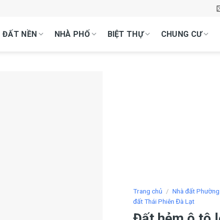
ĐẤT NỀN
NHÀ PHỐ
BIỆT THỰ
CHUNG CƯ
Trang chủ
/
Nhà đất Phường
đất Thái Phiên Đà Lạt
Đất hẻm ô tô l