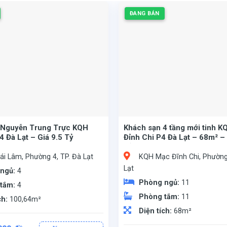
ĐANG BÁN
 Nguyễn Trung Trực KQH
Khách sạn 4 tầng mới tinh 
4 Đà Lạt – Giá 9.5 Tỷ
Đỉnh Chi P4 Đà Lạt – 68m² –
Tỷ
i Lâm, Phường 4, TP. Đà Lạt
KQH Mạc Đĩnh Chi, Phường 
Lạt
 ngủ:
4
Phòng ngủ:
11
 tắm:
4
Phòng tắm:
11
ch:
100,64m²
Diện tích:
68m²