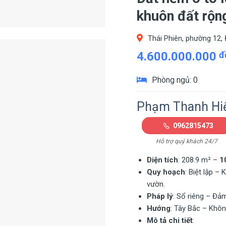
khuôn đất rộ
Thái Phiên, phường 12, 
4.600.000.000
đ
Phòng ngủ: 0
Phạm Thanh Hi
0962815473
Hỗ trợ quý khách 24/7
Diện tích
: 208.9 m² –
1
Quy hoạch
: Biệt lập –
vườn.
Pháp lý
: Sổ riêng – Đả
Hướng
: Tây Bắc – Khôn
Mô tả chi tiết
: