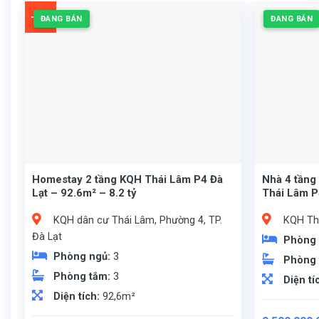
-4%
ĐANG BÁN
ĐANG BÁN
Homestay 2 tầng KQH Thái Lâm P4 Đà
Nhà 4 tầng
Lạt – 92.6m² – 8.2 tỷ
Thái Lâm P
KQH dân cư Thái Lâm, Phường 4, TP.
KQH Thá
Đà Lạt
Phòng
Phòng ngủ:
3
Phòng
Phòng tắm:
3
Diện tí
Diện tích:
92,6m²