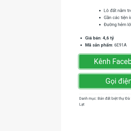
Lô đất nằm tr
Gần các tiện í
Đường hẻm lớn
Giá bán
:
4,6 tỷ
Mã sản phẩm
: 6E91A
Kênh Face
Gọi điệ
Danh mục:
Bán đất biệt thự Đà
Lạt