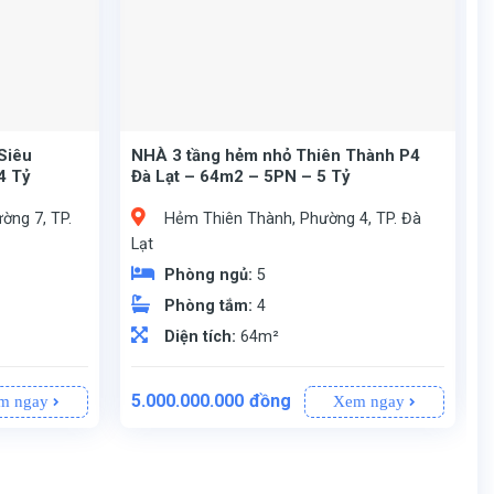
Siêu
NHÀ 3 tầng hẻm nhỏ Thiên Thành P4
4 Tỷ
Đà Lạt – 64m2 – 5PN – 5 Tỷ
ờng 7, TP.
Hẻm Thiên Thành, Phường 4, TP. Đà
Lạt
Phòng ngủ:
5
Phòng tắm:
4
Diện tích:
64m²
Giá
Giá
thoáng).
công chứng sang tên.
Đường Thiên Thành, Phường 4, TP. Đà Lạt.
Khuôn đất đẹp 6m x 10m (ngang hậu 5,5m).
Nhà 3 tầng, gồm 5 phòng ngủ và 4 nhà vệ sinh (WC).
5.000.000.000
đồng
m ngay
Xem ngay
gốc
hiện
là:
tại
5.400.000.000đồng.
là:
0.000đồng.
5.000.000.000đồng.