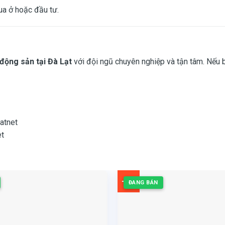
ua ở hoặc đầu tư.
 động sản tại Đà Lạt
với đội ngũ chuyên nghiệp và tận tâm. Nếu 
atnet
et
-3%
ĐANG BÁN