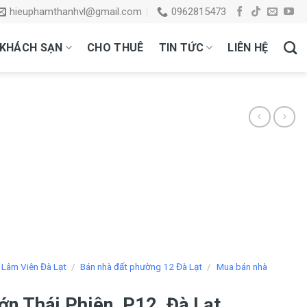
hieuphamthanhvl@gmail.com
0962815473
KHÁCH SẠN
CHO THUÊ
TIN TỨC
LIÊN HỆ
 Lâm Viên Đà Lạt
/
Bán nhà đất phường 12 Đà Lạt
/
Mua bán nhà
ớn Thái Phiên, P12, Đà Lạt