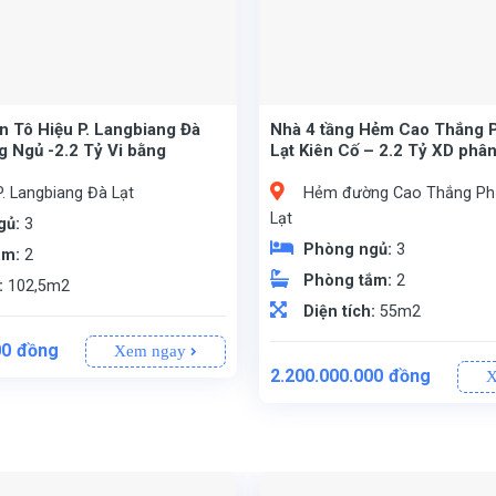
 Tô Hiệu P. Langbiang Đà
Nhà 4 tầng Hẻm Cao Thắng 
g Ngủ -2.2 Tỷ Vi bằng
Lạt Kiên Cố – 2.2 Tỷ XD phâ
P. Langbiang Đà Lạt
Hẻm đường Cao Thắng Ph
Lạt
gủ:
3
Phòng ngủ:
3
ắm:
2
Phòng tắm:
2
:
102,5m2
Diện tích:
55m2
00
đồng
Xem ngay
2.200.000.000
đồng
X
n vận động Đà Lạt).
7m, đất vuông vức).
m:
ằng nhanh gọn.
iếp cho khách thiện chí).
ầng trệt thuận tiện cho người lớn tuổi).
 khách rộng rãi, phòng bếp ấm cúng và phòng thờ trang nghiêm.
 ngập tràn mảng xanh.
, Thành phố Đà Lạt, Lâm Đồng.
Nhà 1 trệt, 3 lầu xây dựng pháp lý kiên cố.
(Không gian rộng rãi, bố trí công năng thoải mái cho gia đình đông người).