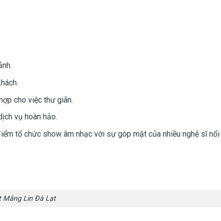
n
ảnh.
khách.
hợp cho việc thư giãn.
 dịch vụ hoàn hảo.
iểm tổ chức show âm nhạc với sự góp mặt của nhiều nghệ sĩ nổi 
t Măng Lin Đà Lạt