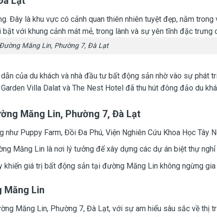
Đà Lạt
g. Đây là khu vực có cảnh quan thiên nhiên tuyệt đẹp, nằm tron
 bật với khung cảnh mát mẻ, trong lành và sự yên tĩnh đặc trưng 
Đường Măng Lin, Phường 7, Đà Lạt
n của du khách và nhà đầu tư bất động sản nhờ vào sự phát triển
den Villa Dalat và The Nest Hotel đã thu hút đông đảo du khách,
ờng Măng Lin, Phường 7, Đà Lạt
 như Puppy Farm, Đồi Đa Phú, Viện Nghiên Cứu Khoa Học Tây Nguy
ờng Măng Lin là nơi lý tưởng để xây dựng các dự án biệt thự ngh
 khiến giá trị bất động sản tại đường Măng Lin không ngừng gia 
g Măng Lin
ờng Măng Lin, Phường 7, Đà Lạt, với sự am hiểu sâu sắc về thị tr