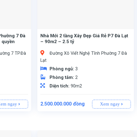
Phường 7 Đà
Nhà Mới 2 tầng Xây Đẹp Giá Rẻ P7 Đà Lạt
n quyền
– 90m2 – 2.5 tỷ
ường 7 TP.Đà
Đường Xô Viết Nghệ Tĩnh Phường 7 Đà
Lạt
Phòng ngủ:
3
Phòng tắm:
2
Diện tích:
90m2
2.500.000.000
đồng
em ngay
Xem ngay
, Thành phố Đà Lạt, Lâm Đồng.
90m2 (không gian rộng rãi, vuông vức).
Nhà 1 trệt, 1 lầu kiên cố, thiết kế hiện đại gồm:
(Có thương lượng nhẹ cho khách thiện chí).
1 phòng bếp gọn gàng, đầy đủ công năng.