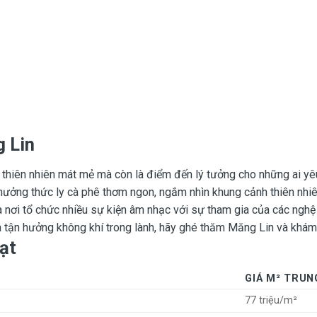
 Lin
hiên nhiên mát mẻ mà còn là điểm đến lý tưởng cho những ai yêu
 thưởng thức ly cà phê thơm ngon, ngắm nhìn khung cảnh thiên nhi
 là nơi tổ chức nhiều sự kiện âm nhạc với sự tham gia của các ngh
 tận hưởng không khí trong lành, hãy ghé thăm Măng Lin và khám 
ạt
GIÁ M² TRUN
77 triệu/m²