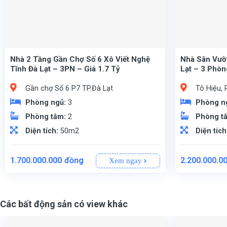
Nhà 2 Tầng Gần Chợ Số 6 Xô Viết Nghệ
Nhà Sân Vườn
Tĩnh Đà Lạt – 3PN – Giá 1.7 Tỷ
Lạt – 3 Phòn
Gần chợ Số 6 P7 TP.Đà Lạt
Tô Hiệu, 
Phòng ngủ:
3
Phòng n
Phòng tắm:
2
Phòng t
Diện tích:
50m2
Diện tích
1.700.000.000
đồng
2.200.000.0
Xem ngay
Xô Viết Nghệ Tĩnh chỉ 50m
, Phường 7, Thành phố Đà Lạt.
(Không gian bố trí tối ưu).
(Đón gió mát mẻ, tài lộc và vượng khí cho gia chủ).
Đóng thuế đầy đủ – Mua bán vi bằng nhanh chóng, rõ ràng.
Phòng khách thoáng mát, bếp ấm cúng.
(Khu vực gần Sâ
(Ngang 5,8m x Dài 17,
Nhà 1 trệt, 1 lầu kiên cố, công năng tối ưu bao gồ
Có giấy xác nhận nhà ở – Mua bán vi b
(Có thương lượng trực t
3 phòng ngủ (Đặc biệt có phòng ngủ ở t
Phòng
Sân vườn rộng rãi,
Các bất động sản có view khác