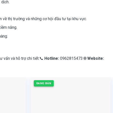
 dịch.
n về thị trường và những cơ hội đầu tư tại khu vực.
tiềm năng.
hàng.
 vấn và hỗ trợ chi tiết.📞
Hotline:
0962815473 🌐
Website:
ĐANG BÁN