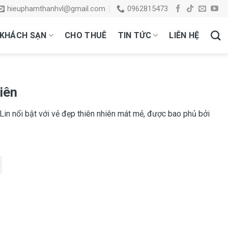
hieuphamthanhvl@gmail.com
0962815473
KHÁCH SẠN
CHO THUÊ
TIN TỨC
LIÊN HỆ
iên
in nổi bật với vẻ đẹp thiên nhiên mát mẻ, được bao phủ bởi