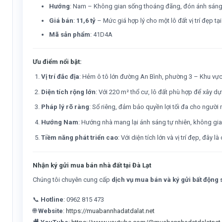
Hướng
: Nam – Không gian sống thoáng đãng, đón ánh sáng t
Giá bán
:
11,6 tỷ
– Mức giá hợp lý cho một lô đất vị trí đẹp tạ
Mã sản phẩm
: 41D4A
Ưu điểm nổi bật:
Vị trí đắc địa
: Hẻm ô tô lớn đường An Bình, phường 3 – Khu vực g
Diện tích rộng lớn
: Với 220 m² thổ cư, lô đất phù hợp để xây dự
Pháp lý rõ ràng
: Sổ riêng, đảm bảo quyền lợi tối đa cho người
Hướng Nam
: Hướng nhà mang lại ánh sáng tự nhiên, không gian
Tiềm năng phát triển cao
: Với diện tích lớn và vị trí đẹp, đây l
Nhận ký gửi mua bán nhà đất tại Đà Lạt
Chúng tôi chuyên cung cấp
dịch vụ mua bán và ký gửi bất động s
📞
Hotline
: 0962 815 473
🌐
Website
:
https://muabannhadatdalat.net