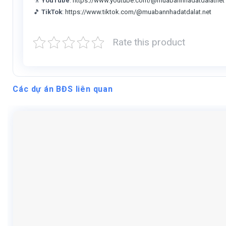
🎥
YouTube
:
https://www.youtube.com/@muabannhadatdalatnet
🎵
TikTok
:
https://www.tiktok.com/@muabannhadatdalat.net
Rate this product
Các dự án BĐS liên quan