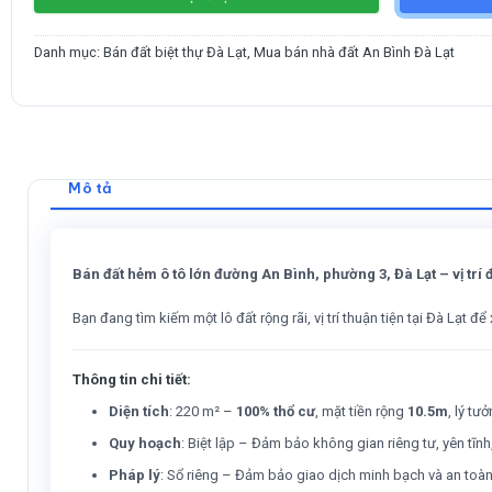
Danh mục:
Bán đất biệt thự Đà Lạt
,
Mua bán nhà đất An Bình Đà Lạt
Mô tả
Bán đất hẻm ô tô lớn đường An Bình, phường 3, Đà Lạt – vị trí 
Bạn đang tìm kiếm một lô đất rộng rãi, vị trí thuận tiện tại Đà Lạt
Thông tin chi tiết:
Diện tích
: 220 m² –
100% thổ cư
, mặt tiền rộng
10.5m
, lý tư
Quy hoạch
: Biệt lập – Đảm bảo không gian riêng tư, yên tĩn
Pháp lý
: Sổ riêng – Đảm bảo giao dịch minh bạch và an toàn