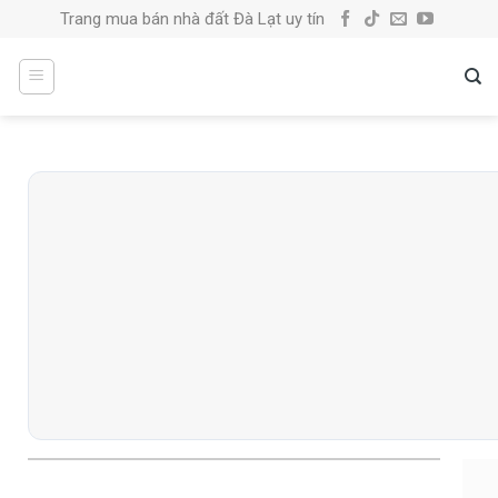
Skip
Trang mua bán nhà đất Đà Lạt uy tín
to
content