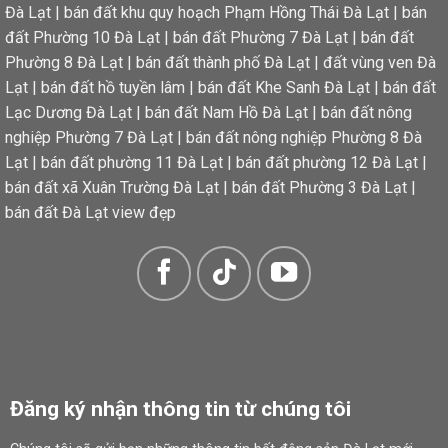
Đà Lạt
|
bán đất khu quy hoạch Phạm Hồng Thái Đà Lạt
|
bán
đất Phường 10 Đà Lạt
|
bán đất Phường 7 Đà Lạt
|
bán đất
Phường 8 Đà Lạt
|
bán đất thành phố Đà Lạt
|
đất vùng ven Đà
Lạt
|
bán đất hồ tuyền lâm
|
bán đất Khe Sanh Đà Lạt
|
bán đất
Lạc Dương Đà Lạt
|
bán đất Nam Hồ Đà Lạt
|
bán đất nông
nghiệp Phường 7 Đà Lạt
|
bán đất nông nghiệp Phường 8 Đà
Lạt
|
bán đất phường 11 Đà Lạt
|
bán đất phường 12 Đà Lạt
|
bán đất xã Xuân Trường Đà Lạt
|
bán đất Phường 3 Đà Lạt
|
bán đất Đà Lạt view đẹp
Lô đất đã có giấy phép xây dựng, thiết kế bao gồm 1 hầm, 1 trệt và 4 lầu, tổng cộng có 39 phòng khách sạn, rất ph
Đăng ký nhận thông tin từ chúng tôi