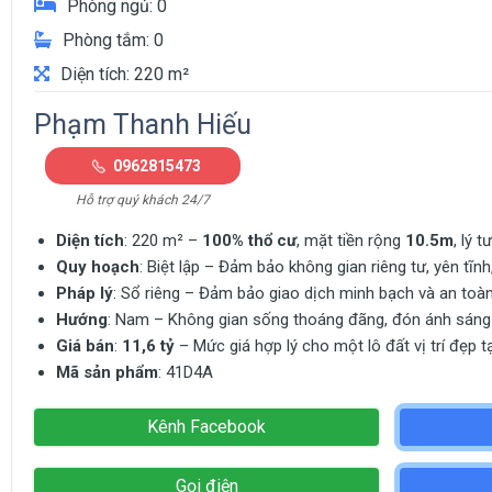
Phòng ngủ: 0
Phòng tắm: 0
Diện tích: 220 m²
Phạm Thanh Hiếu
0962815473
Hỗ trợ quý khách 24/7
Diện tích
: 220 m² –
100% thổ cư
, mặt tiền rộng
10.5m
, lý 
Quy hoạch
: Biệt lập – Đảm bảo không gian riêng tư, yên tĩ
Pháp lý
: Sổ riêng – Đảm bảo giao dịch minh bạch và an toàn
Hướng
: Nam – Không gian sống thoáng đãng, đón ánh sáng t
Giá bán
:
11,6 tỷ
– Mức giá hợp lý cho một lô đất vị trí đẹp t
Mã sản phẩm
: 41D4A
Kênh Facebook
Gọi điện