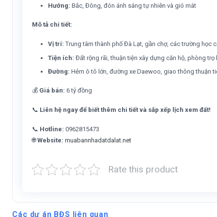
Hướng:
Bắc, Đông, đón ánh sáng tự nhiên và gió mát
Mô tả chi tiết:
Vị trí:
Trung tâm thành phố Đà Lạt, gần chợ, các trường học c
Tiện ích:
Đất rộng rãi, thuận tiện xây dựng căn hộ, phòng trọ
Đường:
Hẻm ô tô lớn, đường xe Daewoo, giao thông thuận t
💰
Giá bán:
6 tỷ đồng
📞
Liên hệ ngay để biết thêm chi tiết và sắp xếp lịch xem đất!
📞
Hotline:
0962815473
🌐
Website:
muabannhadatdalat.net
Rate this product
Các dự án BĐS liên quan