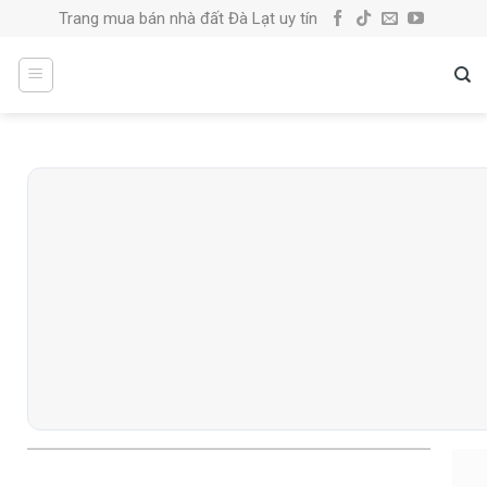
Skip
Trang mua bán nhà đất Đà Lạt uy tín
to
content