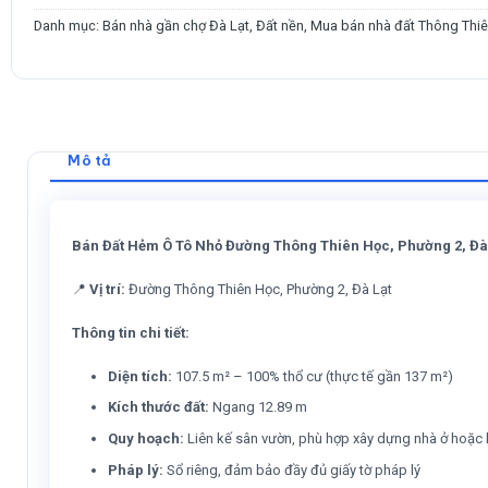
Danh mục:
Bán nhà gần chợ Đà Lạt
,
Đất nền
,
Mua bán nhà đất Thông Thiê
Mô tả
Bán Đất Hẻm Ô Tô Nhỏ Đường Thông Thiên Học, Phường 2, Đà
📍
Vị trí:
Đường Thông Thiên Học, Phường 2, Đà Lạt
Thông tin chi tiết:
Diện tích:
107.5 m² – 100% thổ cư (thực tế gần 137 m²)
Kích thước đất:
Ngang 12.89 m
Quy hoạch:
Liên kế sân vườn, phù hợp xây dựng nhà ở hoặc
Pháp lý:
Sổ riêng, đảm bảo đầy đủ giấy tờ pháp lý