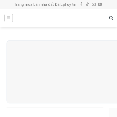
Skip
Trang mua bán nhà đất Đà Lạt uy tín
to
content