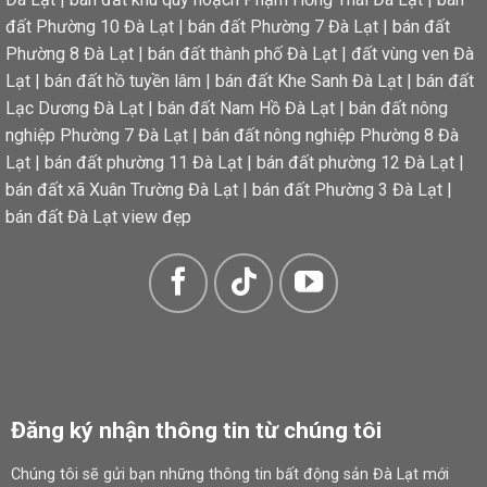
đất Phường 10 Đà Lạt
|
bán đất Phường 7 Đà Lạt
|
bán đất
Phường 8 Đà Lạt
|
bán đất thành phố Đà Lạt
|
đất vùng ven Đà
Lạt
|
bán đất hồ tuyền lâm
|
bán đất Khe Sanh Đà Lạt
|
bán đất
Lạc Dương Đà Lạt
|
bán đất Nam Hồ Đà Lạt
|
bán đất nông
nghiệp Phường 7 Đà Lạt
|
bán đất nông nghiệp Phường 8 Đà
Lạt
|
bán đất phường 11 Đà Lạt
|
bán đất phường 12 Đà Lạt
|
bán đất xã Xuân Trường Đà Lạt
|
bán đất Phường 3 Đà Lạt
|
bán đất Đà Lạt view đẹp
Đông Nam – thoáng mát, đón nắng và gió tự nhiên.
Đăng ký nhận thông tin từ chúng tôi
Chúng tôi sẽ gửi bạn những thông tin bất động sản Đà Lạt mới