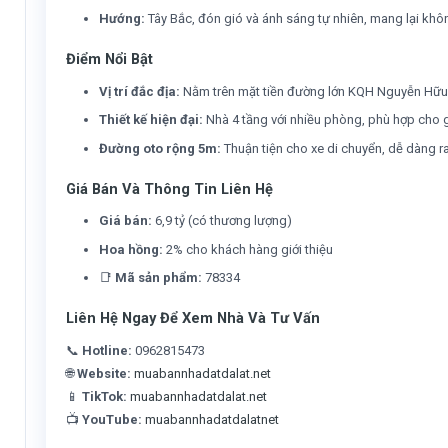
Hướng:
Tây Bắc, đón gió và ánh sáng tự nhiên, mang lại khô
Điểm Nổi Bật
Vị trí đắc địa:
Nằm trên mặt tiền đường lớn KQH Nguyễn Hữu Cầ
Thiết kế hiện đại:
Nhà 4 tầng với nhiều phòng, phù hợp cho g
Đường oto rộng 5m:
Thuận tiện cho xe di chuyển, dễ dàng r
Giá Bán Và Thông Tin Liên Hệ
Giá bán:
6,9 tỷ (có thương lượng)
Hoa hồng:
2% cho khách hàng giới thiệu
📑
Mã sản phẩm:
78334
Liên Hệ Ngay Để Xem Nhà Và Tư Vấn
📞
Hotline:
0962815473
🌐
Website:
muabannhadatdalat.net
📱
TikTok:
muabannhadatdalat.net
📺
YouTube:
muabannhadatdalatnet