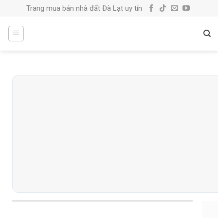
Skip
Trang mua bán nhà đất Đà Lạt uy tín
to
content