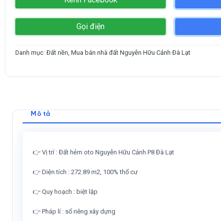
Gọi điện
Danh mục:
Đất nền
,
Mua bán nhà đất Nguyễn Hữu Cảnh Đà Lạt
Mô tả
👉
Vị trí : Đất hẻm oto Nguyễn Hữu Cảnh P8 Đà Lạt
👉
Diện tích : 272.89 m2, 100% thổ cư
👉
Quy hoạch : biệt lập
👉
Pháp lí : sổ riêng xây dựng