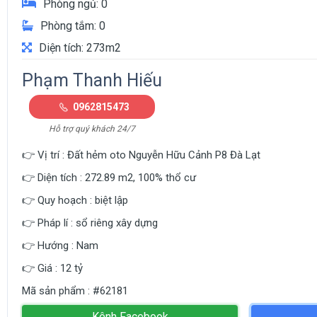
Phòng ngủ: 0
Phòng tắm: 0
Diện tích: 273m2
Phạm Thanh Hiếu
0962815473
Hỗ trợ quý khách 24/7
👉
Vị trí : Đất hẻm oto Nguyễn Hữu Cảnh P8 Đà Lạt
👉
Diện tích : 272.89 m2, 100% thổ cư
👉
Quy hoạch : biệt lập
👉
Pháp lí : sổ riêng xây dựng
👉
Hướng : Nam
👉
Giá : 12 tỷ
Mã sản phẩm : #62181
Kênh Facebook