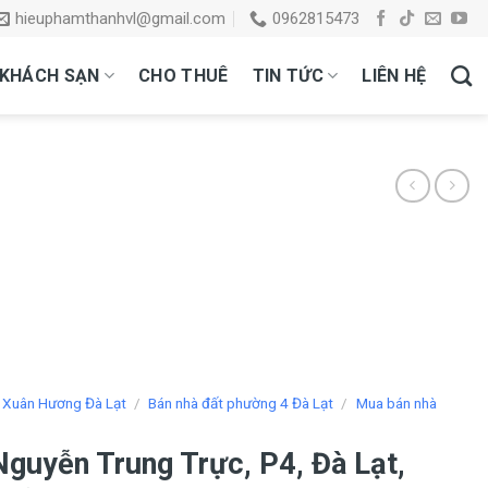
hieuphamthanhvl@gmail.com
0962815473
KHÁCH SẠN
CHO THUÊ
TIN TỨC
LIÊN HỆ
 Xuân Hương Đà Lạt
/
Bán nhà đất phường 4 Đà Lạt
/
Mua bán nhà
t
Nguyễn Trung Trực, P4, Đà Lạt,