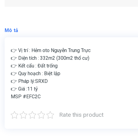
Mô tả
👉 Vị trí : Hẻm oto Nguyễn Trung Trực
👉 Diện tích : 332m2 (300m2 thổ cư)
👉 Kết cấu : Đất trống
👉 Quy hoạch : Biệt lập
👉 Pháp lý:SRXD
👉 Giá :11 tỷ
MSP #EFC2C
Rate this product