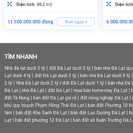
Diện tích:
88,2 m2
Diện tíc
11.500.000.000
đồng
6.000.000.0
Xem ngay
Phạm Hồng Thái, Phường 10
(Không gian lý tưởng để xây dựng nhà ở hoặc an cư lâu dài).
(Phong thủy Tây Tứ Trạch, đón vượng khí và tài lộc cho gia chủ).
Sổ hồng riêng chính chủ, pháp lý minh bạch, sẵn sàng sang tên công chứng ngay trong ngày.
(Thương lượng trực tiếp chính chủ).
: 92.69 m², trong đó có 91.18 m² đất thổ cư và 1.51 m² đất nô
: Khu vực liên kế sân vườn – tạo không gian sống thoáng đãng, gần gũi với thiên nhiên, phù 
: Sổ riêng – pháp lý rõ ràng, minh bạch, đảm bảo an toàn tuyệt đối cho giao dịch.
: Đông Bắc – đón nắng sớm và gió mát, tạo môi trường sống trong lành và dễ chịu.
TÌM NHANH
Nhà đà lạt dưới 5 tỷ
|
đất Đà Lạt dưới 5 tỷ
|
bán nhà Đà Lạt dướ
Lạt dưới 4 tỷ
|
đất Đà Lạt dưới 3 tỷ
|
bán nhà Đà Lạt dưới 3 tỷ
2 tỷ
|
Nhà Đà Lạt dưới 2 tỷ
|
đất Đà Lạt dưới 1 tỷ
|
bán nhà Đà L
Đà Lạt
|
nhà Đà Lạt
|
đất Đà Lạt
|
mua bán homestay Đà Lạt
|
đất Tà Nung
|
bán đất Đà Lạt giá rẻ
|
đất nông nghiệp Đà Lạt
|
khu quy hoạch Phạm Hồng Thái Đà Lạt
|
bán đất Phường 10 Đ
lâm
|
bán đất Khe Sanh Đà Lạt
|
bán đất Lạc Dương Đà Lạt
|
b
Lạt
|
bán đất phường 12 Đà Lạt
|
bán đất xã Xuân Trường Đà L