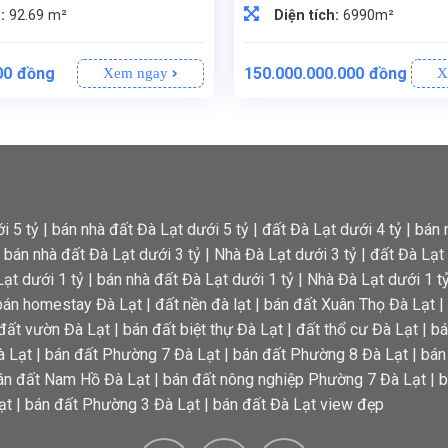
h:
92.69 m²
Diện tích:
6990m²
00
đồng
150.000.000.000
đồng
Xem ngay
X
ng nghiệp. Khuôn đất vuông vắn với mặt tiền rộng 5m, thuận tiện cho việc thiết kế và xây dựng nhà ở.
hợp để xây dựng nhà ở kết hợp với sân vườn.
6,990m² - bao gồm 100% thổ cư, đảm bảo điều kiện pháp lý và giá trị lâu dài cho nhà đầu tư.
500m, tạo điều kiện thuận lợi cho việc xây dựng và phát triển nhiều mô hình kinh doanh khác nhau.
Hiện có công trình 2 tầng, gồm 5 phòng, 6 WC. Khu nhà hàng, quán cà phê đang cho thuê với doanh thu ổn định 100 triệu/tháng, thu hút lượng khách lớn từ khắp nơi.
Biệt lập, lý tưởng cho việc phát triển các khu dịch vụ, nghỉ dưỡng sang trọng, hoặc mô hình nhà h
Sổ riêng, đầy đủ và minh bạch. Hiện đã có 3 sổ, khách hàng đặt cọc sẽ được hỗ trợ hoàn t
Tây Nam, tạo nên không gian thoáng đãng, hưởng lợi từ ánh nắng và khí hậu trong lành của vùng cao nguyên.
i 5 tỷ
|
bán nhà đất Đà Lạt dưới 5 tỷ
|
đất Đà Lạt dưới 4 tỷ
|
bán 
|
bán nhà đất Đà Lạt dưới 3 tỷ
|
Nhà Đà Lạt dưới 3 tỷ
|
đất Đà Lạt 
ạt dưới 1 tỷ
|
bán nhà đất Đà Lạt dưới 1 tỷ
|
Nhà Đà Lạt dưới 1 t
bán homestay Đà Lạt
|
đất nền đà lạt
|
bán đất Xuân Thọ Đà Lạt
|
đất vườn Đà Lạt
|
bán đất biệt thự Đà Lạt
|
đất thổ cư Đà Lạt
|
bá
à Lạt
|
bán đất Phường 7 Đà Lạt
|
bán đất Phường 8 Đà Lạt
|
bán
án đất Nam Hồ Đà Lạt
|
bán đất nông nghiệp Phường 7 Đà Lạt
|
b
ạt
|
bán đất Phường 3 Đà Lạt
|
bán đất Đà Lạt view đẹp