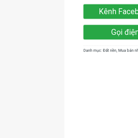
Kênh Face
Gọi điệ
Danh mục:
Đất nền
,
Mua bán nh