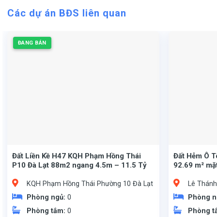
Các dự án BĐS liên quan
ĐANG BÁN
Đất Liền Kề H47 KQH Phạm Hồng Thái
Đất Hẻm Ô T
P10 Đà Lạt 88m2 ngang 4.5m – 11.5 Tỷ
92.69 m² mặt
KQH Phạm Hồng Thái Phường 10 Đà Lạt
Lê Thánh
Phòng ngủ:
0
Phòng n
Phòng tắm:
0
Phòng t