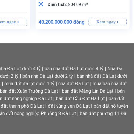
Diện tích:
804.09 m²
40.200.000.000
đồng
em ngay
Xem ngay
àng, quán cà phê.
ất sổ còn lại và bao lên 100% đất thổ cư.
: Biệt lập – Đảm bảo không gian riêng tư, phù hợp xây dựng biệt thự, nhà ở hoặc dự án đầu tư cao cấp.
: Sổ riêng – Minh bạch, dễ dàng sang tên.
: Đông Bắc – Không gian thoáng đãng, đón ánh sáng tự nhiên, phong thủy hài hòa.
, phù hợp với nhiều mục đích sử dụng.
Lô đất rộng rãi, vị trí đẹp, phù hợp xây dựng biệt thự, khu nghỉ dưỡng hoặc đầu tư lâu dài.
Hẻm ô tô dễ dàng di chuyển, khu vực yên tĩnh, gần trung tâm và các tiện ích quan trọng.
nhà Đà Lạt dưới 4 tỷ
|
bán nhà đất Đà Lạt dưới 4 tỷ
|
Nhà Đà
dưới 2 tỷ
|
bán nhà Đà Lạt dưới 2 tỷ
|
bán nhà đất Đà Lạt dưới
ỷ
|
mua đất đà lạt dưới 1 tỷ
|
nhà đất Đà Lạt
|
mua bán nhà đất
bán đất Xuân Trường Đà Lạt
|
bán đất Măng Lin Đà Lạt
|
bán
n đất nông nghiệp Đà Lạt
|
bán đất Cầu Đất Đà Lạt
|
bán đất
 đất thành phố Đà Lạt
|
đất vùng ven Đà Lạt
|
bán đất hồ tuyền
án đất nông nghiệp Phường 8 Đà Lạt
|
bán đất phường 11 Đà