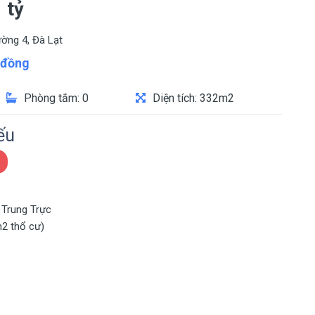
 tỷ
ờng 4, Đà Lạt
đồng
Phòng tắm: 0
Diện tích: 332m2
ếu
 Trung Trực
m2 thổ cư)