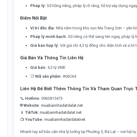
Pháp lý:
Sổ hồng riêng, pháp lý rõ ràng, hỗ trợ xây dựng nga
Điểm Nổi Bật
Vị trí đắc địa:
Nhà nằm trong khu vực Ma Trang Sơn – yên bình
Pháp lý minh bạch:
Sổ riêng có thể sang tên ngay, pháp lý h
Giá bán hợp lý:
Với giá chỉ 4,3 tỷ đồng cho diện tích và vị trí 
Giá Bán Và Thông Tin Liên Hệ
Giá bán:
4,3 tỷ VNĐ
📑
Mã sản phẩm:
#06C64
Liên Hệ Để Biết Thêm Thông Tin Và Tham Quan Trực 
📞
Hotline:
0962815473
🌐
Website:
muabannhadatdalat.net
📱
TikTok:
muabannhadatdalat.net
📺
YouTube:
muabannhadatdalatnet
Nhanh tay sở hữu căn nhà lý tưởng tại Phường 5, Đà Lạt – nơi hội tụ 