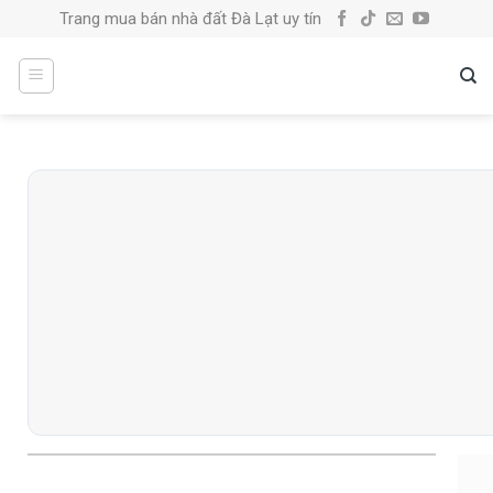
Skip
Trang mua bán nhà đất Đà Lạt uy tín
to
content