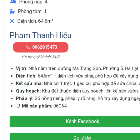
Phòng ngủ: 4
Phòng tắm: 1
Diện tích: 64.6m²
Phạm Thanh Hiếu
0962815473
Hỗ trợ quý khách 24/7
Vị trí:
Nhà nằm trên đường Ma Trang Sơn, Phường 5, Đà Lạt – k
Diện tích:
64,6m² – diện tích vừa phải, phù hợp để xây dựng 
Kết cấu nhà:
Nhà có 1 trệt, 1 gác cũ, phù hợp để sửa chữa, 
Quy hoạch:
Khu đất thuộc diện quy hoạch liên kế sân vườn,
Pháp lý:
Sổ hồng riêng, pháp lý rõ ràng, hỗ trợ xây dựng nga
📑
Mã sản phẩm:
06C64
Kênh Facebook
Gọi điện