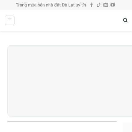
Skip
Trang mua bán nhà đất Đà Lạt uy tín
to
content