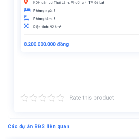
KQH dân cư Thái Lâm, Phường 4, TP. Đà Lạt
Phòng ngủ:
3
Phòng tắm:
3
Diện tích:
92,6m²
Giá
Giá
8.200.000.000
đồng
gốc
hiện
là:
tại
8.500.000.000đồng.
là:
8.200.000.000đồng.
Rate this product
Các dự án BĐS liên quan