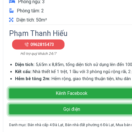
Phòng ngủ: 3
Phòng tắm: 2
Diện tích: 50m²
Phạm Thanh Hiếu
0962815473
Hỗ trợ quý khách 24/7
Diện tích:
5,65m x 8,85m, tổng diện tích sử dụng lên đến 100
Kết cấu:
Nhà thiết kế 1 trệt, 1 lầu với 3 phòng ngủ rộng rãi,
Hẻm bê tông 2m:
Hẻm rộng, giao thông thuận tiện, khu dân c
Kênh Facebook
Gọi điện
Danh mục:
Bán nhà cấp 4 Đà Lạt
,
Bán nhà đất phường 6 Đà Lạt
,
Mua bán n