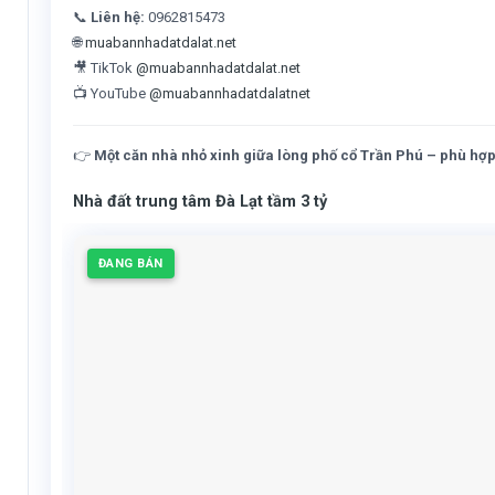
📞
Liên hệ:
0962815473
🌐
muabannhadatdalat.net
🎥 TikTok
@muabannhadatdalat.net
📺 YouTube
@muabannhadatdalatnet
👉
Một căn nhà nhỏ xinh giữa lòng phố cổ Trần Phú – phù hợp c
Nhà đất trung tâm Đà Lạt tầm 3 tỷ
ĐANG BÁN