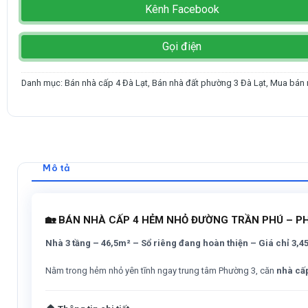
Kênh Facebook
Gọi điện
Danh mục:
Bán nhà cấp 4 Đà Lạt
,
Bán nhà đất phường 3 Đà Lạt
,
Mua bán n
Mô tả
🏡 BÁN NHÀ CẤP 4 HẺM NHỎ ĐƯỜNG TRẦN PHÚ – P
Nhà 3 tầng – 46,5m² – Sổ riêng đang hoàn thiện – Giá chỉ 3,45
Nằm trong hẻm nhỏ yên tĩnh ngay trung tâm Phường 3, căn
nhà cấp