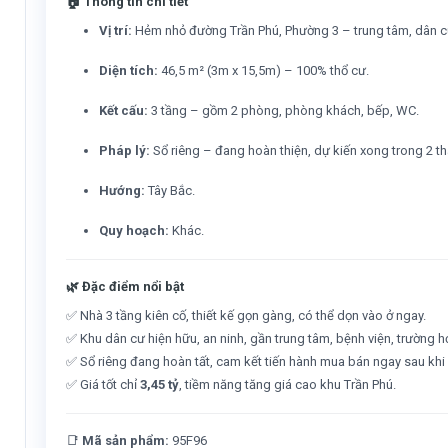
🏠
Thông tin chi tiết
Vị trí:
Hẻm nhỏ đường Trần Phú, Phường 3 – trung tâm, dân cư
Diện tích:
46,5 m² (3m x 15,5m) – 100% thổ cư.
Kết cấu:
3 tầng – gồm 2 phòng, phòng khách, bếp, WC.
Pháp lý:
Sổ riêng – đang hoàn thiện, dự kiến xong trong 2 t
Hướng:
Tây Bắc.
Quy hoạch:
Khác.
🌿
Đặc điểm nổi bật
✅ Nhà 3 tầng kiên cố, thiết kế gọn gàng, có thể dọn vào ở ngay.
✅ Khu dân cư hiện hữu, an ninh, gần trung tâm, bệnh viện, trường h
✅ Sổ riêng đang hoàn tất, cam kết tiến hành mua bán ngay sau khi 
✅ Giá tốt chỉ
3,45 tỷ
, tiềm năng tăng giá cao khu Trần Phú.
📑
Mã sản phẩm:
95F96