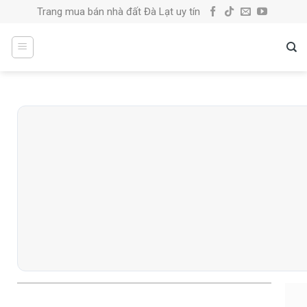
Skip
Trang mua bán nhà đất Đà Lạt uy tín
to
content