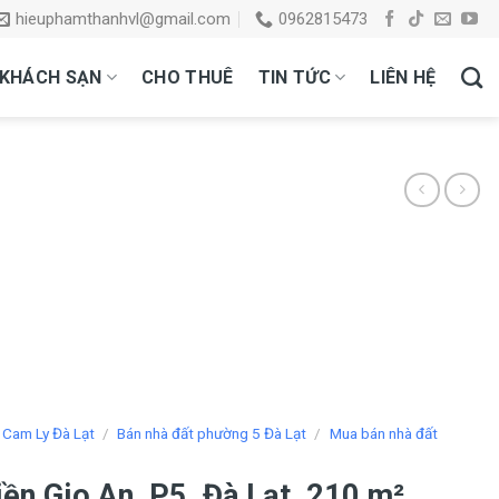
hieuphamthanhvl@gmail.com
0962815473
KHÁCH SẠN
CHO THUÊ
TIN TỨC
LIÊN HỆ
 Cam Ly Đà Lạt
/
Bán nhà đất phường 5 Đà Lạt
/
Mua bán nhà đất
ền Gio An, P5, Đà Lạt, 210 m²