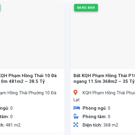
ĐANG BÁN
KQH Phạm Hồng Thái 10 Đà
Đất KQH Phạm Hồng Thái P10
10m 481m2 – 38.5 Tỷ
ngang 11.5m 368m2 – 35 Tỷ
ạm Hồng Thái Phường 10 Đà
KQH Phạm Hồng Thái Phư
Lạt
 ngủ:
0
Phòng ngủ:
0
 tắm:
0
Phòng tắm:
0
ch:
481 m2
Diện tích:
368 m2