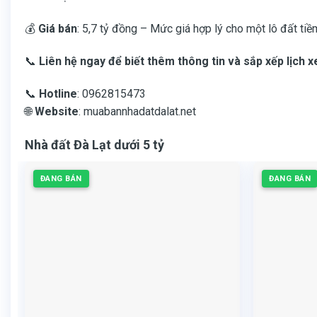
💰
Giá bán
: 5,7 tỷ đồng – Mức giá hợp lý cho một lô đất tiề
📞
Liên hệ ngay để biết thêm thông tin và sắp xếp lịch 
📞
Hotline
: 0962815473
🌐
Website
:
muabannhadatdalat.net
Nhà đất Đà Lạt dưới 5 tỷ
ĐANG BÁN
ĐANG BÁN