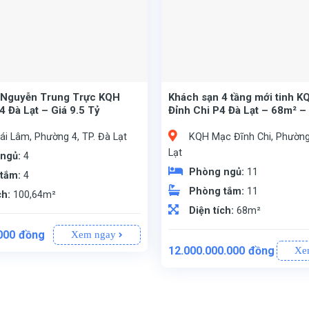
 Nguyễn Trung Trực KQH
Khách sạn 4 tầng mới tinh 
4 Đà Lạt – Giá 9.5 Tỷ
Đỉnh Chi P4 Đà Lạt – 68m² –
Tỷ
i Lâm, Phường 4, TP. Đà Lạt
KQH Mạc Đĩnh Chi, Phường 
Lạt
 ngủ:
4
Phòng ngủ:
11
 tắm:
4
Phòng tắm:
11
ch:
100,64m²
Diện tích:
68m²
000
đồng
Xem ngay
yễn Trung Trực, thuộc KQH Thái Lâm, Phường 4, TP. Đà Lạt.
g gian sử dụng.
hợp với gia đình đông người.
nh chủ, pháp lý sạch, sẵn sàng công chứng sang tên ngay.
KQH Mạc Đĩnh Chi, Phường 4, TP. Đà Lạt – khu dân cư đẳng cấp, an ninh và văn minh.
(100% đất ở đô thị), kích thước vuông vắn
Nhà 4 tầng (1 trệt, 3 lầu), thiết kế hiện đại, kiên cố.
11 phòng kinh doanh
tiện nghi. Đặc biệt, khách sạn được trang bị
thang máy cao cấp
, thuận tiện cho việc vận hành và phục vụ khách lưu trú.
, xe ô tô di chuyển và đậu đỗ thoải mái.
đầy đủ – Pháp lý minh bạch, sẵn s
12.000.000.000
đồng
Xe