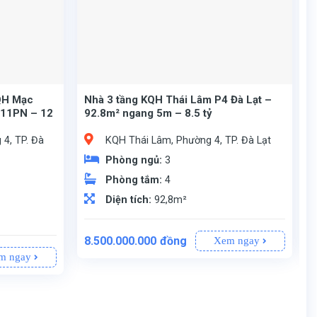
KQH Mạc
Nhà 3 tầng KQH Thái Lâm P4 Đà Lạt –
 11PN – 12
92.8m² ngang 5m – 8.5 tỷ
4, TP. Đà
KQH Thái Lâm, Phường 4, TP. Đà Lạt
Phòng ngủ:
3
Phòng tắm:
4
Diện tích:
92,8m²
8.500.000.000
đồng
Xem ngay
àng sang tên.
KQH Thái Lâm, Phường 4, TP. Đà Lạt – khu vực dân trí cao, an ninh, giao thông thông thoáng.
(Ngang 5m vuông vắn, khuôn đất đẹp).
đầy đủ (An tâm tuyệt đối về thủ tục sang tên).
3 phòng ngủ riêng biệt, không gian ấm cúng.
1 sân thượng rộng thoáng – view ngắm nhìn thành phố cực chill.
m ngay