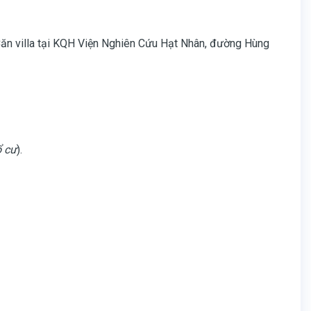
 Căn villa tại KQH Viện Nghiên Cứu Hạt Nhân, đường Hùng
ổ cư
).