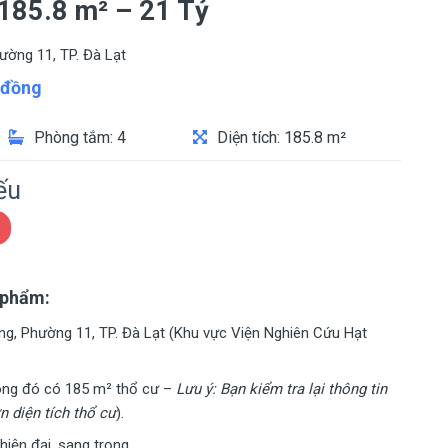
185.8 m² – 21 Tỷ
ờng 11, TP. Đà Lạt
đồng
Phòng tắm: 4
Diện tích: 185.8 m²
ếu
 phẩm:
, Phường 11, TP. Đà Lạt (Khu vực Viện Nghiên Cứu Hạt
ong đó có 185 m² thổ cư –
Lưu ý: Bạn kiểm tra lại thông tin
n diện tích thổ cư
).
hiện đại, sang trọng.