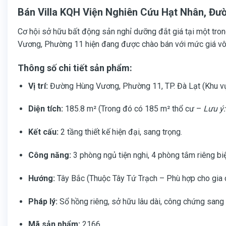
Bán Villa KQH Viện Nghiên Cứu Hạt Nhân, Đư
Cơ hội sở hữu bất động sản nghỉ dưỡng đắt giá tại một tro
Vương, Phường 11 hiện đang được chào bán với mức giá vô 
Thông số chi tiết sản phẩm:
Vị trí:
Đường Hùng Vương, Phường 11, TP. Đà Lạt (Khu vự
Diện tích:
185.8 m² (Trong đó có 185 m² thổ cư –
Lưu ý:
Kết cấu:
2 tầng thiết kế hiện đại, sang trọng.
Công năng:
3 phòng ngủ tiện nghi, 4 phòng tắm riêng biệ
Hướng:
Tây Bắc (Thuộc Tây Tứ Trạch – Phù hợp cho gia 
Pháp lý:
Sổ hồng riêng, sở hữu lâu dài, công chứng sang 
Mã sản phẩm:
2166.