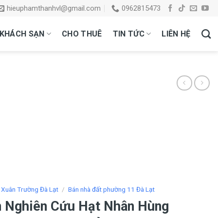
hieuphamthanhvl@gmail.com
0962815473
KHÁCH SẠN
CHO THUÊ
TIN TỨC
LIÊN HỆ
 Xuân Trường Đà Lạt
/
Bán nhà đất phường 11 Đà Lạt
n Nghiên Cứu Hạt Nhân Hùng