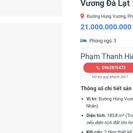
Vương Đà Lạt 
Đường Hùng Vương, Phư
21.000.000.000
Phòng ngủ: 3
Phạm Thanh Hi
0962815473
Hỗ trợ quý khách 24/7
Thông số chi tiết sản
Vị trí:
Đường Hùng Vương
Nhân).
Diện tích:
185.8 m² (Tr
nếu diện tích đất lớn hơ
Kết cấu:
2 tầng thiết kế 