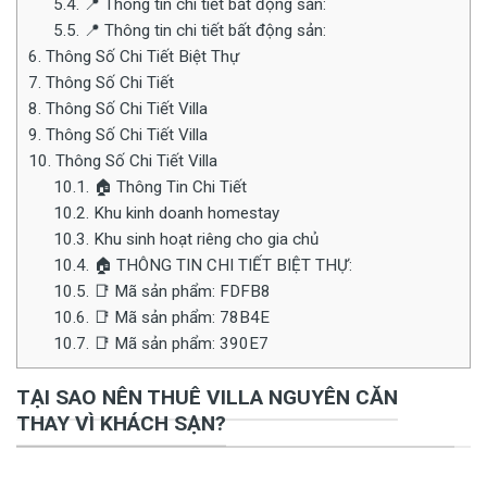
5.4.
📍 Thông tin chi tiết bất động sản:
5.5.
📍 Thông tin chi tiết bất động sản:
6.
Thông Số Chi Tiết Biệt Thự
7.
Thông Số Chi Tiết
8.
Thông Số Chi Tiết Villa
9.
Thông Số Chi Tiết Villa
10.
Thông Số Chi Tiết Villa
10.1.
🏠 Thông Tin Chi Tiết
10.2.
Khu kinh doanh homestay
10.3.
Khu sinh hoạt riêng cho gia chủ
10.4.
🏠 THÔNG TIN CHI TIẾT BIỆT THỰ:
10.5.
📑 Mã sản phẩm: FDFB8
10.6.
📑 Mã sản phẩm: 78B4E
10.7.
📑 Mã sản phẩm: 390E7
TẠI SAO NÊN THUÊ VILLA NGUYÊN CĂN
THAY VÌ KHÁCH SẠN?