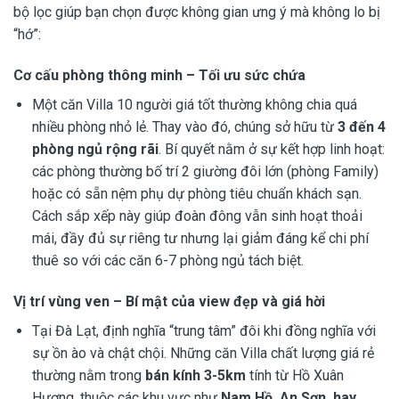
bộ lọc giúp bạn chọn được không gian ưng ý mà không lo bị
“hớ”:
Cơ cấu phòng thông minh – Tối ưu sức chứa
Một căn Villa 10 người giá tốt thường không chia quá
nhiều phòng nhỏ lẻ. Thay vào đó, chúng sở hữu từ
3 đến 4
phòng ngủ rộng rãi
. Bí quyết nằm ở sự kết hợp linh hoạt:
các phòng thường bố trí 2 giường đôi lớn (phòng Family)
hoặc có sẵn nệm phụ dự phòng tiêu chuẩn khách sạn.
Cách sắp xếp này giúp đoàn đông vẫn sinh hoạt thoải
mái, đầy đủ sự riêng tư nhưng lại giảm đáng kể chi phí
thuê so với các căn 6-7 phòng ngủ tách biệt.
Vị trí vùng ven – Bí mật của view đẹp và giá hời
Tại Đà Lạt, định nghĩa “trung tâm” đôi khi đồng nghĩa với
sự ồn ào và chật chội. Những căn Villa chất lượng giá rẻ
thường nằm trong
bán kính 3-5km
tính từ Hồ Xuân
Hương, thuộc các khu vực như
Nam Hồ, An Sơn, hay