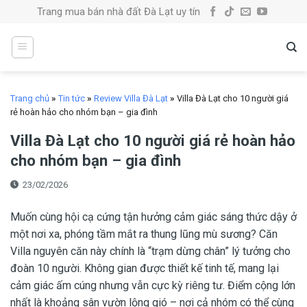
Skip
Trang mua bán nhà đất Đà Lạt uy tín
to
content
Trang chủ
»
Tin tức
»
Review Villa Đà Lạt
»
Villa Đà Lạt cho 10 người giá
rẻ hoàn hảo cho nhóm bạn – gia đình
Villa Đà Lạt cho 10 người giá rẻ hoàn hảo
cho nhóm bạn – gia đình
23/02/2026
Muốn cùng hội cạ cứng tận hưởng cảm giác sáng thức dậy ở
một nơi xa, phóng tầm mắt ra thung lũng mù sương? Căn
Villa nguyên căn này chính là “trạm dừng chân” lý tưởng cho
đoàn 10 người. Không gian được thiết kế tinh tế, mang lại
cảm giác ấm cúng nhưng vẫn cực kỳ riêng tư. Điểm cộng lớn
nhất là khoảng sân vườn lộng gió – nơi cả nhóm có thể cùng