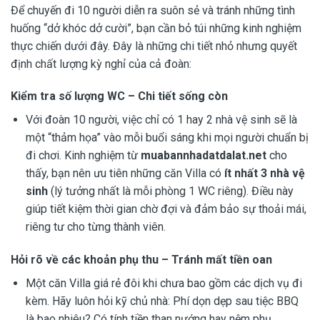
Để chuyến đi 10 người diễn ra suôn sẻ và tránh những tình
huống “dở khóc dở cười”, bạn cần bỏ túi những kinh nghiệm
thực chiến dưới đây. Đây là những chi tiết nhỏ nhưng quyết
định chất lượng kỳ nghỉ của cả đoàn:
Kiểm tra số lượng WC – Chi tiết sống còn
Với đoàn 10 người, việc chỉ có 1 hay 2 nhà vệ sinh sẽ là
một “thảm họa” vào mỗi buổi sáng khi mọi người chuẩn bị
đi chơi. Kinh nghiệm từ
muabannhadatdalat.net
cho
thấy, bạn nên ưu tiên những căn Villa có
ít nhất 3 nhà vệ
sinh
(lý tưởng nhất là mỗi phòng 1 WC riêng). Điều này
giúp tiết kiệm thời gian chờ đợi và đảm bảo sự thoải mái,
riêng tư cho từng thành viên.
Hỏi rõ về các khoản phụ thu – Tránh mất tiền oan
Một căn Villa giá rẻ đôi khi chưa bao gồm các dịch vụ đi
kèm. Hãy luôn hỏi kỹ chủ nhà: Phí dọn dẹp sau tiệc BBQ
là bao nhiêu? Có tính tiền than nướng hay nệm phụ