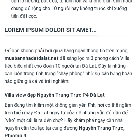
sẵn lò nướng, bát đũa, tủ lạnh lớn và không gian sinh hoạt
chung đủ rộng cho 10 người hay không trước khi xuống
tiền đặt cọc.
LOREM IPSUM DOLOR SIT AMET...
Để bạn không phải bơi giữa hàng ngàn thông tin trên mạng,
muabannhadatdalat.net
đã sàng lọc ra 3 phong cách Villa
tiêu biểu nhất cho đoàn 10 người tại Đà Lạt. Đây là những
căn luôn trong tình trạng “cháy phòng” nhờ sự cân bằng hoàn
hảo giữa giá cả và trải nghiệm:
Villa view đẹp Nguyễn Trung Trực P4 Đà Lạt
Bạn đang tìm kiếm một không gian yên tĩnh, nơi có thể ngắm
trọn biển mây Đà Lạt ngay từ cửa sổ nhưng vẫn đủ gần để
“vèo” một cái là ra đến chợ? Hãy khám phá ngay căn nhà
nguyên căn tọa lạc tại cung đường
Nguyễn Trung Trực,
Phường 4
.