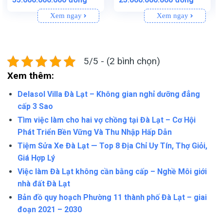
gốc
hiện
là:
tại
40.000.000.000đồng.
là:
Xem ngay
Xem ngay
25.000.
5/5 - (2 bình chọn)
Xem thêm:
Delasol Villa Đà Lạt – Không gian nghỉ dưỡng đẳng
cấp 3 Sao
Tìm việc làm cho hai vợ chồng tại Đà Lạt – Cơ Hội
Phát Triển Bền Vững Và Thu Nhập Hấp Dẫn
Tiệm Sửa Xe Đà Lạt — Top 8 Địa Chỉ Uy Tín, Thợ Giỏi,
Giá Hợp Lý
Việc làm Đà Lạt không cần bằng cấp – Nghề Môi giới
nhà đất Đà Lạt
Bản đồ quy hoạch Phường 11 thành phố Đà Lạt – giai
đoạn 2021 – 2030