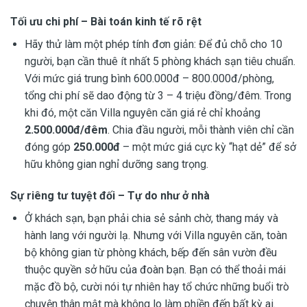
Tối ưu chi phí – Bài toán kinh tế rõ rệt
Hãy thử làm một phép tính đơn giản: Để đủ chỗ cho 10
người, bạn cần thuê ít nhất 5 phòng khách sạn tiêu chuẩn.
Với mức giá trung bình 600.000đ – 800.000đ/phòng,
tổng chi phí sẽ dao động từ 3 – 4 triệu đồng/đêm. Trong
khi đó, một căn Villa nguyên căn giá rẻ chỉ khoảng
2.500.000đ/đêm
. Chia đầu người, mỗi thành viên chỉ cần
đóng góp
250.000đ
– một mức giá cực kỳ “hạt dẻ” để sở
hữu không gian nghỉ dưỡng sang trọng.
Sự riêng tư tuyệt đối – Tự do như ở nhà
Ở khách sạn, bạn phải chia sẻ sảnh chờ, thang máy và
hành lang với người lạ. Nhưng với Villa nguyên căn, toàn
bộ không gian từ phòng khách, bếp đến sân vườn đều
thuộc quyền sở hữu của đoàn bạn. Bạn có thể thoải mái
mặc đồ bộ, cười nói tự nhiên hay tổ chức những buổi trò
chuyện thân mật mà không lo làm phiền đến bất kỳ ai.