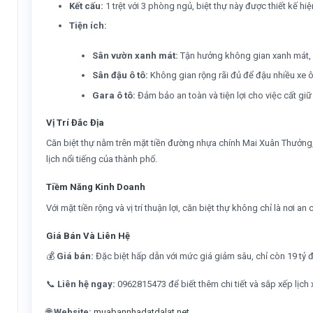
Kết cấu:
1 trệt với 3 phòng ngủ, biệt thự này được thiết kế h
Tiện ích:
Sân vườn xanh mát:
Tận hưởng không gian xanh mát, gầ
Sân đậu ô tô:
Không gian rộng rãi đủ để đậu nhiều xe ô t
Gara ô tô:
Đảm bảo an toàn và tiện lợi cho việc cất giữ
Vị Trí Đắc Địa
Căn biệt thự nằm trên mặt tiền đường nhựa chính Mai Xuân Thưởng, mộ
lịch nổi tiếng của thành phố.
Tiềm Năng Kinh Doanh
Với mặt tiền rộng và vị trí thuận lợi, căn biệt thự không chỉ là nơ
Giá Bán Và Liên Hệ
💰
Giá bán:
Đặc biệt hấp dẫn với mức giá giảm sâu, chỉ còn 19 tỷ 
📞
Liên hệ ngay:
0962815473 để biết thêm chi tiết và sắp xếp lịch
🌐
Website:
muabannhadatdalat.net