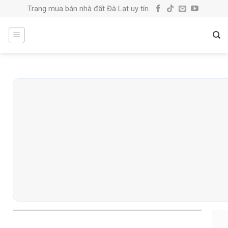
Skip
Trang mua bán nhà đất Đà Lạt uy tín
to
content