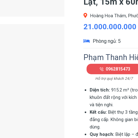
Lạt, 15m x 6
Hoàng Hoa Thám, Phườ
21.000.000.000
Phòng ngủ: 5
Phạm Thanh Hi
0962815473
Hỗ trợ quý khách 24/7
Diện tích:
915.2 m² (tro
khuôn đất rộng với kíc
và tiện nghi.
Kết cấu:
Biệt thự 3 tầng
đẳng cấp. Không gian bi
dùng.
Quy hoạch:
Biệt lập – 