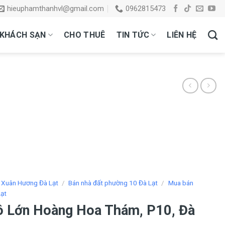
hieuphamthanhvl@gmail.com
0962815473
KHÁCH SẠN
CHO THUÊ
TIN TỨC
LIÊN HỆ
 Xuân Hương Đà Lạt
/
Bán nhà đất phường 10 Đà Lạt
/
Mua bán
ạt
ô Lớn Hoàng Hoa Thám, P10, Đà