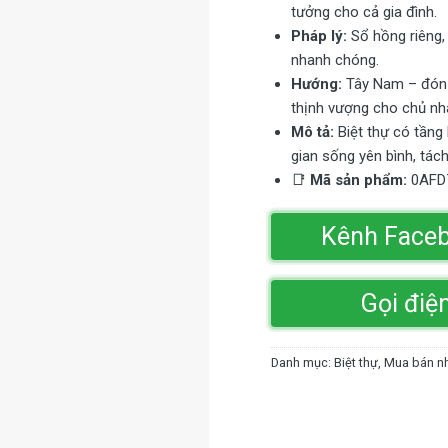
tưởng cho cả gia đình.
Pháp lý:
Sổ hồng riêng, 
nhanh chóng.
Hướng:
Tây Nam – đón g
thịnh vượng cho chủ nh
Mô tả:
Biệt thự có tầng
gian sống yên bình, tách
📑
Mã sản phẩm:
0AFD
Kênh Face
Gọi điệ
Danh mục:
Biệt thự
,
Mua bán n