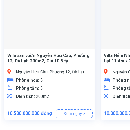
Villa sân vườn Nguyễn Hữu Cầu, Phường
Villa Hẻm N
12, Đà Lạt, 200m2, Giá 10.5 tỷ
Lạt 11.4m x
Nguyễn Hữu Cầu, Phường 12, Đà Lạt
Nguyễn C
Phòng ngủ:
5
Phòng n
Phòng tắm:
5
Phòng t
Diện tích:
200m2
Diện tíc
10.500.000.000
đồng
10.000.000.
Xem ngay
Kết cấu: Villa Trệt, lầu, 5 phòng ngủ
Pháp lý: SRXD
243 m², sổ riêng, 100% thổ cư. Khuôn đất vuông vắn với kích thước 11.4m x 21.5m
Villa gồm 2 tầng với 4 phò
Biệt lập, mang lại sự riê
Sổ riêng, pháp lý min
Đông Nam, đón nắng sớm và gió mát, mang đến không gian sống thoáng đãng và dễ chịu.
Phò
4 phòng 